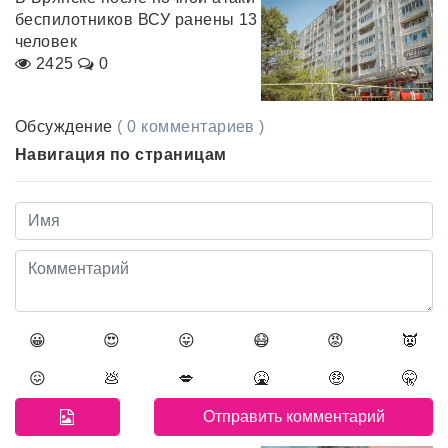
беспилотников ВСУ ранены 13
человек
2425
0
Обсуждение
( 0 комментариев )
Навигация по страницам
😀
😍
😛
😷
😡
👿
😖
💩
💋
🤮
🤑
🤫