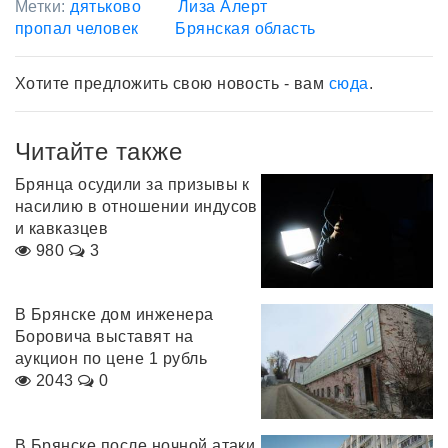
Метки:
дятьково
Лиза Алерт
пропал человек
Брянская область
Хотите предложить свою новость - вам
сюда
.
Читайте также
Брянца осудили за призывы к
насилию в отношении индусов
и кавказцев
980
3
В Брянске дом инженера
Боровича выставят на
аукцион по цене 1 рубль
2043
0
В Брянске после ночной атаки