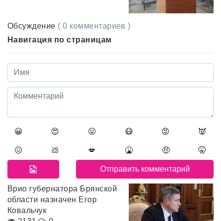
Обсуждение
( 0 комментариев )
Навигация по страницам
😀
😍
😛
😷
😡
👿
😖
💩
💋
🤮
🤑
🤫
Врио губернатора Брянской
области назначен Егор
Ковальчук