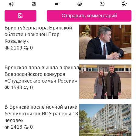
😖
💩
💋
🤮
🤑
🤫
Врио губернатора Брянской
области назначен Егор
Ковальчук
2109
0
Брянская пара вышла в финал
Всероссийского конкурса
«Студенческие семьи России»
1543
0
В Брянске после ночной атаки
беспилотников ВСУ ранены 13
человек
2416
0