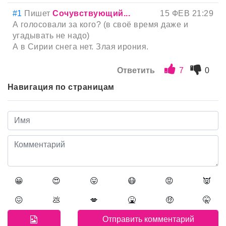
#1
Пишет
Сочувствующий...
15 ФЕВ 21:29
А голосовали за кого? (в своё время даже и
угадывать не надо)
А в Сирии снега нет. Злая ирония.
Ответить
7
0
Навигация по страницам
😀
😍
😛
😷
😡
👿
😖
💩
💋
🤮
🤑
🤫