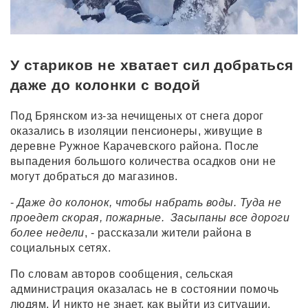
У стариков не хватает сил добраться
даже до колонки с водой
Под Брянском из-за нечищеных от снега дорог
оказались в изоляции пенсионеры, живущие в
деревне Ружное Карачевского района. После
выпадения большого количества осадков они не
могут добраться до магазинов.
-
Даже
до
колонок
,
чтобы
набрать
воды
.
Туда
не
проедет
скорая
,
пожарные
.
Засыпаны
все
дороги
более
недели
, - рассказали жители района в
социальных сетях.
По словам авторов сообщения, сельская
администрация оказалась не в состоянии помочь
людям. И никто не знает, как выйти из ситуации.