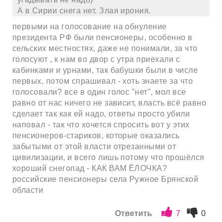
А в Сирии снега нет. Злая ирония.
первыми на голосование на обнуление
президента РФ были пенсионеры, особенно в
сельских местностях, даже не понимали, за что
голосуют , к нам во двор с утра приехали с
кабинками и урнами, так бабушки были в числе
первых, потом спрашивал - хоть знаете за что
голосовали? все в один голос "нет", мол все
равно от нас ничего не зависит, власть всё равно
сделает так как ей надо, ответы просто убили
наповал - так что хочется спросить вот у этих
пенсионеров-стариков, которые оказались
забытыми от этой власти отрезанными от
цивилизации, и всего лишь потому что прошёлся
хороший снегопад - КАК ВАМ ЁЛОЧКА?
российские пенсионеры села Ружное Брянской
области
Ответить
7
0