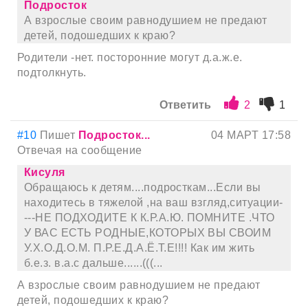
Подросток
А взрослые своим равнодушием не предают
детей, подошедших к краю?
Родители -нет. посторонние могут д.а.ж.е.
подтолкнуть.
Ответить
2
1
#10
Пишет
Подросток...
04 МАРТ 17:58
Отвечая на сообщение
Кисуля
Обращаюсь к детям....подросткам...Если вы
находитесь в тяжелой ,на ваш взгляд,ситуации-
---НЕ ПОДХОДИТЕ К К.Р.А.Ю. ПОМНИТЕ .ЧТО
У ВАС ЕСТЬ РОДНЫЕ,КОТОРЫХ ВЫ СВОИМ
У.Х.О.Д.О.М. П.Р.Е.Д.А.Ё.Т.Е!!!! Как им жить
б.е.з. в.а.с дальше......(((...
А взрослые своим равнодушием не предают
детей, подошедших к краю?