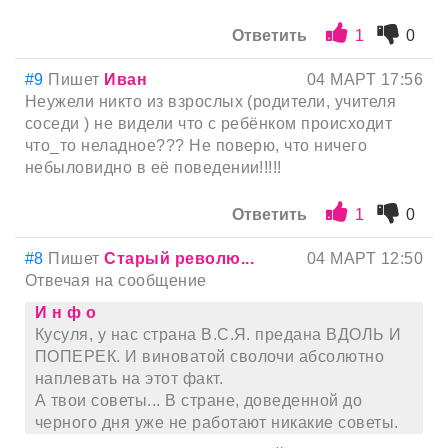
Ответить
1
0
#9
Пишет
Иван
04 МАРТ 17:56
Неужели никто из взрослых (родители, учителя
соседи ) не видели что с ребёнком происходит
что_то неладное??? Не поверю, что ничего
небыловидно в её поведении!!!!!
Ответить
1
0
#8
Пишет
Старый револю...
04 МАРТ 12:50
Отвечая на сообщение
И н ф о
Кусуля, у нас страна В.С.Я. предана ВДОЛЬ И
ПОПЕРЕК. И виноватой сволочи абсолютно
наплевать на этот факт.
А твои советы... В стране, доведенной до
черного дня уже не работают никакие советы.