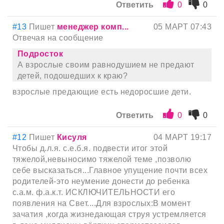
Ответить
0
0
#13
Пишет
менеджер комп...
05 МАРТ 07:43
Отвечая на сообщение
Подросток
А взрослые своим равнодушием не предают
детей, подошедших к краю?
взрослые предающие есть недоросшие дети.
Ответить
0
0
#12
Пишет
Кисуля
04 МАРТ 19:17
Чтобы д.л.я. с.е.б.я. подвести итог этой
тяжелой,невыносимо тяжелой теме ,позволю
себе высказаться...Главное упущение почти всех
родителей-это неумение донести до ребенка
с.а.м. ф.а.к.т. ИСКЛЮЧИТЕЛЬНОСТИ его
появления на Свет....Для взрослых:В момент
зачатия ,когда жизнедающая струя устремляется