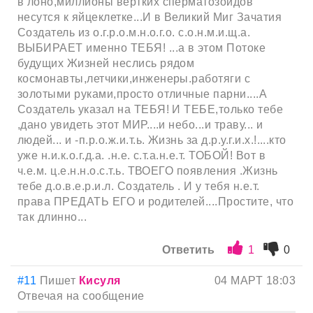
в лоно,миллионы вёртких сперматозоидов
несутся к яйцеклетке...И в Великий Миг Зачатия
Создатель из о.г.р.о.м.н.о.г.о. с.о.н.м.и.щ.а.
ВЫБИРАЕТ именно ТЕБЯ! ...а в этом Потоке
будущих Жизней неслись рядом
космонавты,летчики,инженеры.работяги с
золотыми руками,просто отличные парни....А
Создатель указал на ТЕБЯ! И ТЕБЕ,только тебе
,дано увидеть этот МИР....и небо...и траву... и
людей... и -п.р.о.ж.и.т.ь. Жизнь за д.р.у.г.и.х.!....кто
уже н.и.к.о.г.д.а. .н.е. с.т.а.н.е.т. ТОБОЙ! Вот в
ч.е.м. ц.е.н.н.о.с.т.ь. ТВОЕГО появления .Жизнь
тебе д.о.в.е.р.и.л. Создатель . И у тебя н.е.т.
права ПРЕДАТЬ ЕГО и родителей....Простите, что
так длинно...
Ответить
1
0
#11
Пишет
Кисуля
04 МАРТ 18:03
Отвечая на сообщение