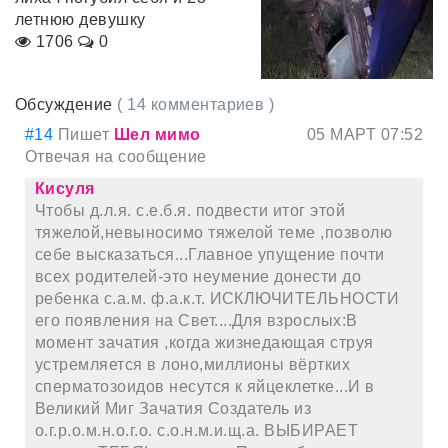
летнюю девушку
1706
0
Обсуждение
( 14 комментариев )
#14
Пишет
Шел мимо
05 МАРТ 07:52
Отвечая на сообщение
Кисуля
Чтобы д.л.я. с.е.б.я. подвести итог этой
тяжелой,невыносимо тяжелой теме ,позволю
себе высказаться...Главное упущение почти
всех родителей-это неумение донести до
ребенка с.а.м. ф.а.к.т. ИСКЛЮЧИТЕЛЬНОСТИ
его появления на Свет....Для взрослых:В
момент зачатия ,когда жизнедающая струя
устремляется в лоно,миллионы вёртких
сперматозоидов несутся к яйцеклетке...И в
Великий Миг Зачатия Создатель из
о.г.р.о.м.н.о.г.о. с.о.н.м.и.щ.а. ВЫБИРАЕТ