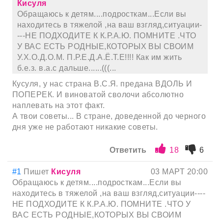
Кисуля
Обращаюсь к детям....подросткам...Если вы
находитесь в тяжелой ,на ваш взгляд,ситуации-
---НЕ ПОДХОДИТЕ К К.Р.А.Ю. ПОМНИТЕ .ЧТО
У ВАС ЕСТЬ РОДНЫЕ,КОТОРЫХ ВЫ СВОИМ
У.Х.О.Д.О.М. П.Р.Е.Д.А.Ё.Т.Е!!!! Как им жить
б.е.з. в.а.с дальше......(((...
Кусуля, у нас страна В.С.Я. предана ВДОЛЬ И
ПОПЕРЕК. И виноватой сволочи абсолютно
наплевать на этот факт.
А твои советы... В стране, доведенной до черного
дня уже не работают никакие советы.
Ответить
18
6
#1
Пишет
Кисуля
03 МАРТ 20:00
Обращаюсь к детям....подросткам...Если вы
находитесь в тяжелой ,на ваш взгляд,ситуации----
НЕ ПОДХОДИТЕ К К.Р.А.Ю. ПОМНИТЕ .ЧТО У
ВАС ЕСТЬ РОДНЫЕ,КОТОРЫХ ВЫ СВОИМ