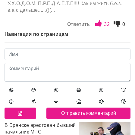
У.Х.О.Д.О.М. П.Р.Е.Д.А.Ё.Т.Е!!!! Как им жить б.е.з.
в.а.с дальше......(((...
Ответить
32
0
Навигация по страницам
😀
😍
😛
😷
😡
👿
😖
💩
💋
🤮
🤑
🤫
В Брянске арестован бывший
начальник МЧС