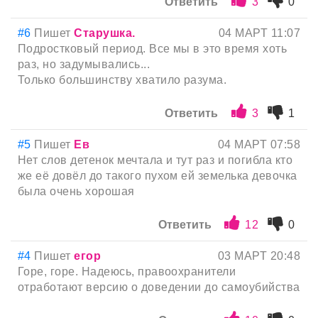
Ответить
3
0
#6
Пишет
Старушка.
04 МАРТ 11:07
Подростковый период. Все мы в это время хоть
раз, но задумывались...
Только большинству хватило разума.
Ответить
3
1
#5
Пишет
Ев
04 МАРТ 07:58
Нет слов детенок мечтала и тут раз и погибла кто
же её довёл до такого пухом ей земелька девочка
была очень хорошая
Ответить
12
0
#4
Пишет
егор
03 МАРТ 20:48
Горе, горе. Надеюсь, правоохранители
отработают версию о доведении до самоубийства