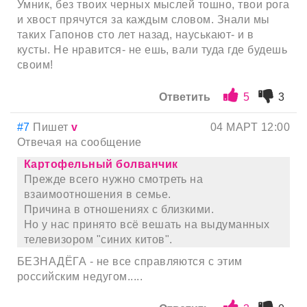
Умник, без твоих черных мыслей тошно, твои рога
и хвост прячутся за каждым словом. Знали мы
таких Гапонов сто лет назад, науськают- и в
кусты. Не нравится- не ешь, вали туда где будешь
своим!
Ответить
5
3
#7
Пишет
v
04 МАРТ 12:00
Отвечая на сообщение
Картофельный болванчик
Прежде всего нужно смотреть на
взаимоотношения в семье.
Причина в отношениях с близкими.
Но у нас принято всё вешать на выдуманных
телевизором "синих китов".
БЕЗНАДЁГА - не все справляются с этим
российским недугом.....