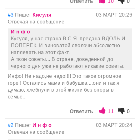
Ответить
10
0
#3
Пишет
Кисуля
03 МАРТ 20:26
Отвечая на сообщение
И н ф о
Кусуля, у нас страна В.С.Я. предана ВДОЛЬ И
ПОПЕРЕК. И виноватой сволочи абсолютно
наплевать на этот факт.
А твои советы... В стране, доведенной до
черного дня уже не работают никакие советы.
Инфо! Не надо,не надо!!!! Это такое огромное
горе ! Остались мама и бабушка....они и так,я
думаю, хлебнули в этой жизни без опоры в
семье...
Ответить
11
0
#2
Пишет
И н ф о
03 МАРТ 20:24
Отвечая на сообщение