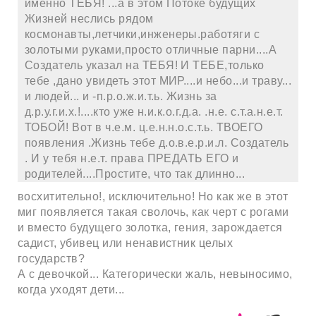
именно ТЕБЯ! ...а в этом Потоке будущих
Жизней неслись рядом
космонавты,летчики,инженеры.работяги с
золотыми руками,просто отличные парни....А
Создатель указал на ТЕБЯ! И ТЕБЕ,только
тебе ,дано увидеть этот МИР....и небо...и траву...
и людей... и -п.р.о.ж.и.т.ь. Жизнь за
д.р.у.г.и.х.!....кто уже н.и.к.о.г.д.а. .н.е. с.т.а.н.е.т.
ТОБОЙ! Вот в ч.е.м. ц.е.н.н.о.с.т.ь. ТВОЕГО
появления .Жизнь тебе д.о.в.е.р.и.л. Создатель
. И у тебя н.е.т. права ПРЕДАТЬ ЕГО и
родителей....Простите, что так длинно...
восхитительно!, исключительно! Но как же в этот
миг появляется такая сволочь, как черт с рогами
и вместо будущего золотка, гения, зарождается
садист, убивец или ненавистник целых
государств?
А с девочкой... Категорически жаль, невыносимо,
когда уходят дети...