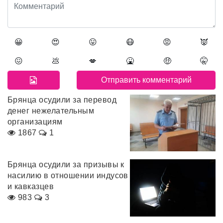
😀
😍
😛
😷
😡
👿
😖
💩
💋
🤮
🤑
🤫
Брянца осудили за перевод
денег нежелательным
организациям
1867
1
Брянца осудили за призывы к
насилию в отношении индусов
и кавказцев
983
3