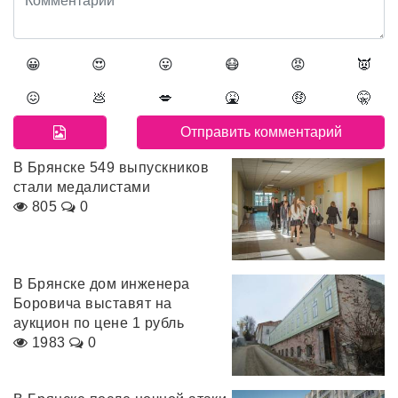
😀
😍
😛
😷
😡
👿
😖
💩
💋
🤮
🤑
🤫
В Брянске 549 выпускников
стали медалистами
805
0
В Брянске дом инженера
Боровича выставят на
аукцион по цене 1 рубль
1983
0