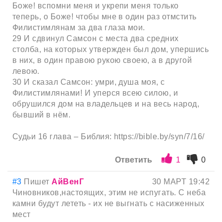
Боже! вспомни меня и укрепи меня только
теперь, о Боже! чтобы мне в один раз отмстить
Филистимлянам за два глаза мои.
29 И сдвинул Самсон с места два средних
столба, на которых утвержден был дом, упершись
в них, в один правою рукою своею, а в другой
левою.
30 И сказал Самсон: умри, душа моя, с
Филистимлянами! И уперся всею силою, и
обрушился дом на владельцев и на весь народ,
бывший в нём.
Судьи 16 глава – Библия: https://bible.by/syn/7/16/
Ответить
1
0
#3
Пишет
АйВенГ
30 МАРТ 19:42
Чиновников,настоящих, этим не испугать. С неба
камни будут лететь - их не выгнать с насиженных
мест