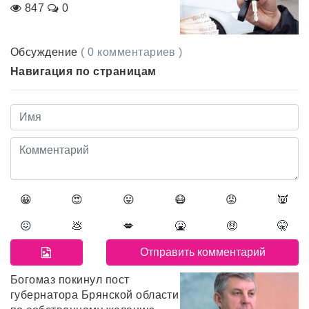
847
0
Обсуждение
( 0 комментариев )
Навигация по страницам
😀
😍
😛
😷
😡
👿
😖
💩
💋
🤮
🤑
🤫
Богомаз покинул пост
губернатора Брянской области