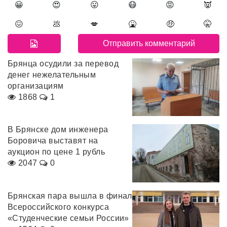
😀
😍
😛
😷
😡
👿
😖
💩
💋
🤮
🤑
🤫
Брянца осудили за перевод
денег нежелательным
организациям
1868
1
В Брянске дом инженера
Боровича выставят на
аукцион по цене 1 рубль
2047
0
Брянская пара вышла в финал
Всероссийского конкурса
«Студенческие семьи России»