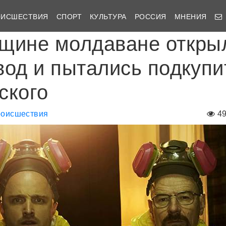
ОИСШЕСТВИЯ
СПОРТ
КУЛЬТУРА
РОССИЯ
МНЕНИЯ
щине молдаване откры
вод и пытались подкупи
ского
оисшествия
4