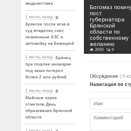
медалистами
Богомаз покин
пост
1 месяц назад
В
губернатора
Брянске после иска в
Брянской
суд владелец снес
области по
незаконные АЗС и
собственному
автомойку на Бежицкой
желанию
2050
0
1 месяц назад
Брянец
при покупке иномарки
под заказ потерял
Обсуждение
( 0 
более 2 млн рублей
Навигация по с
1 месяц назад
В
Майском парке
отметили День
образования Брянской
области
1 месяц назад