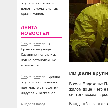
осудили за перевод
денег нежелательным
организациям
ЛЕНТА
НОВОСТЕЙ
4 недели назад
В
Брянске на улице
Калинина появились
новые остановочные
комплексы
Им дали круп
4 недели назад
Брянца
осудили за призывы к
В селе Евдоколье П
насилию в отношении
жилом доме и его н
индусов и кавказцев
синтетических нарк
В ходе обыска изъя
4 недели назад