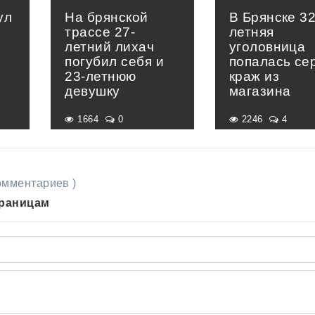
ул
На брянской
В Брянске 32
трассе 27-
летняя
летний лихач
уголовница
погубил себя и
попалась се
23-летнюю
краж из
девушку
магазина
1664
0
2246
4
комментариев )
траницам