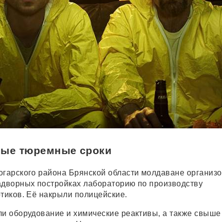
ные тюремные сроки
огарского района Брянской области молдаване организо
адворных постройках лабораторию по производству
отиков. Её накрыли полицейские.
ли оборудование и химические реактивы, а также свыше