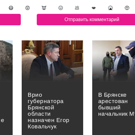
😷
😡
👿
😖
💩
💋
🤮
🤑
Врио
В Брянске
губернатора
арестован
Брянской
бывший
области
начальник 
не
назначен Егор
Ковальчук