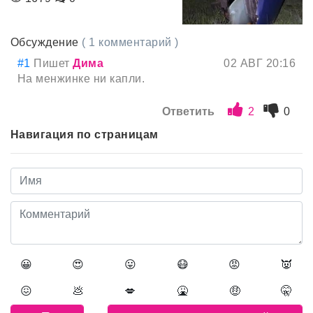
Обсуждение
( 1 комментарий )
#1
Пишет
Дима
02 АВГ 20:16
На менжинке ни капли.
Ответить
2
0
Навигация по страницам
😀
😍
😛
😷
😡
👿
😖
💩
💋
🤮
🤑
🤫