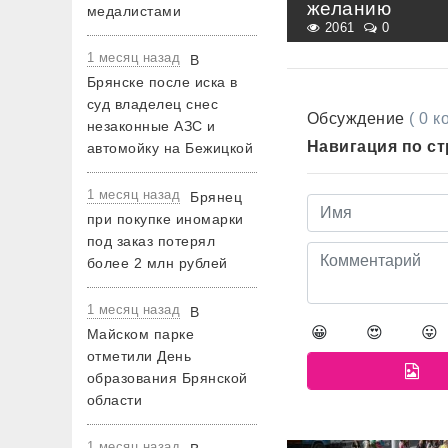
желанию
медалистами
2061
0
1 месяц назад
В
Брянске после иска в
суд владелец снес
Обсуждение
( 0 
незаконные АЗС и
Навигация по с
автомойку на Бежицкой
1 месяц назад
Брянец
при покупке иномарки
под заказ потерял
более 2 млн рублей
1 месяц назад
В
😀
😍
😛
Майском парке
отметили День
образования Брянской
области
1 месяц назад