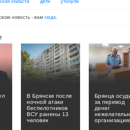
ской области
дети
утонули
свою новость - вам
сюда
.
е
ул
В Брянске после
Брянца осуд
ночной атаки
за перевод
беспилотников
денег
ВСУ ранены 13
нежелатель
человек
организация