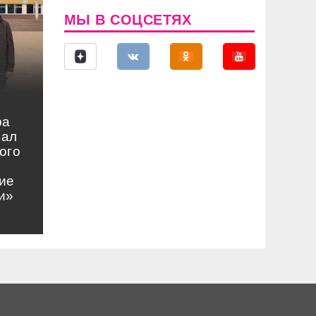
МЫ В СОЦСЕТЯХ
ра
нал
ого
ие
и»