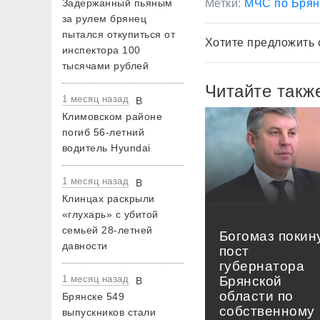
Задержанный пьяным
Метки:
МЧС по Брян
за рулем брянец
пытался откупиться от
Хотите предложить 
инспектора 100
тысячами рублей
Читайте такж
1 месяц назад
В
Климовском районе
погиб 56-летний
водитель Hyundai
1 месяц назад
В
Клинцах раскрыли
«глухарь» с убитой
семьей 28-летней
Богомаз покин
давности
пост
губернатора
1 месяц назад
Брянской
В
области по
Брянске 549
собственному
выпускников стали