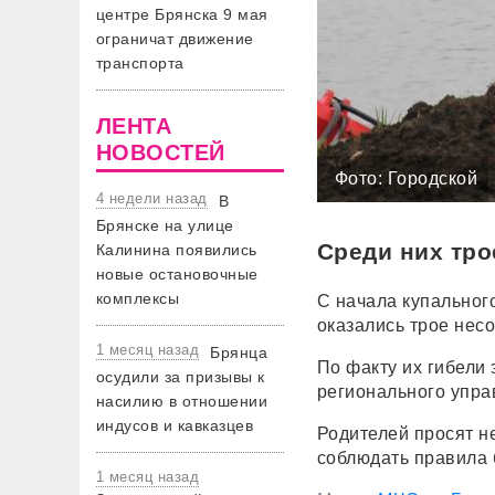
центре Брянска 9 мая
ограничат движение
транспорта
ЛЕНТА
НОВОСТЕЙ
Фото: Городской
4 недели назад
В
Брянске на улице
Среди них тро
Калинина появились
новые остановочные
комплексы
С начала купального
оказались трое нес
1 месяц назад
Брянца
По факту их гибели 
осудили за призывы к
регионального упр
насилию в отношении
индусов и кавказцев
Родителей просят не
соблюдать правила 
1 месяц назад