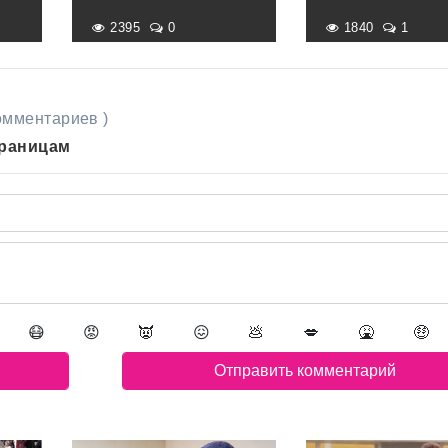
2395
0
1840
1
комментариев )
траницам
😷
😡
👿
😖
💩
💋
🤮
🤑