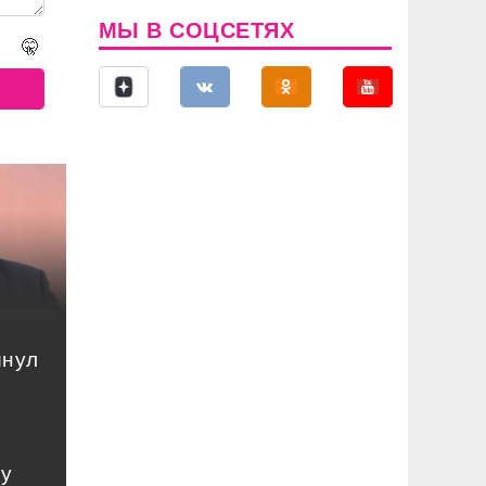
МЫ В СОЦСЕТЯХ
🤫
инул
му