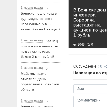
1 месяц назад
В
В Брянске дом
Брянске после иска в
инженера
суд владелец снес
Боровича
незаконные АЗС и
выставят на
автомойку на Бежицкой
аукцион по це
1 рубль
1 месяц назад
Брянец
2048
0
при покупке иномарки
под заказ потерял
более 2 млн рублей
Обсуждение
( 0 
1 месяц назад
В
Навигация по с
Майском парке
отметили День
образования Брянской
области
1 месяц назад
В
Брянске фестиваль