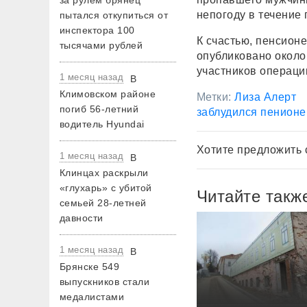
за рулем брянец
непогоду в течение
пытался откупиться от
инспектора 100
К счастью, пенсион
тысячами рублей
опубликовано около
участников операци
1 месяц назад
В
Климовском районе
Метки:
Лиза Алерт
погиб 56-летний
заблудился пенионе
водитель Hyundai
Хотите предложить 
1 месяц назад
В
Клинцах раскрыли
«глухарь» с убитой
Читайте такж
семьей 28-летней
давности
1 месяц назад
В
Брянске 549
выпускников стали
медалистами