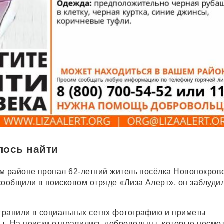
алось найти
м районе пропал 62-летний житель посёлка Новопокров
сообщили в поисковом отряде «Лиза Алерт», он заблуди
транили в социальных сетях фотографию и приметы
. На поиски отправились добровольцы, которые несмо