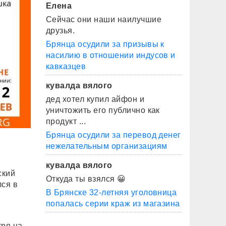
Елена
Сейчас они наши наилучшие
друзья.
Брянца осудили за призывы к
насилию в отношении индусов и
кавказцев
кувалда вялого
дед хотел купил айфон и
уничтожить его публично как
продукт ...
Брянца осудили за перевод денег
нежелательным организациям
кувалда вялого
ский
Откуда ты взялся 😀
лся в
В Брянске 32-летняя уголовница
попалась серии краж из магазина
тря на