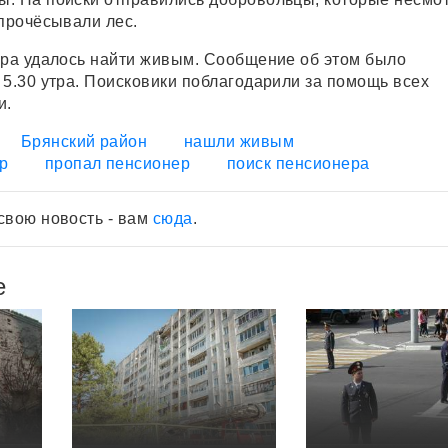
 прочёсывали лес.
ера удалось найти живым. Сообщение об этом было
 5.30 утра. Поисковики поблагодарили за помощь всех
и.
Брянский район
нашли живым
р
пропал пенсионер
поиск пенсионера
свою новость - вам
сюда
.
е