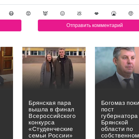
😷
😡
👿
😖
💩
💋
🤮
🤑
Брянская пара
Богомаз пок
вышла в финал
пост
Всероссийского
губернатора
конкурса
Брянской
«Студенческие
области по
семьи России»
собственно