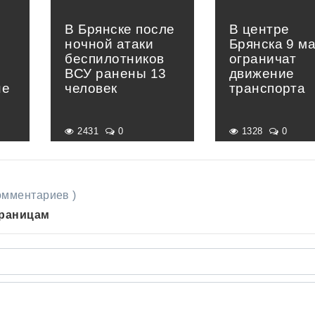
В Брянске после
В центре
ночной атаки
Брянска 9 м
беспилотников
ограничат
ВСУ ранены 13
движение
не
человек
транспорта
2431
0
1328
0
комментариев )
траницам