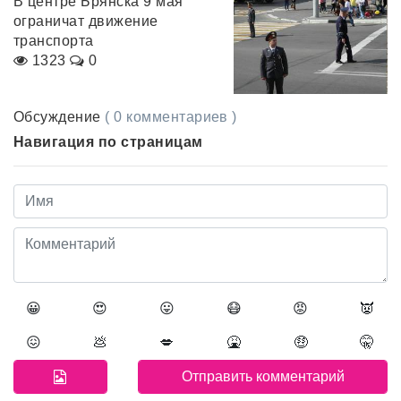
В центре Брянска 9 мая
ограничат движение
транспорта
1323
0
Обсуждение
( 0 комментариев )
Навигация по страницам
😀
😍
😛
😷
😡
👿
😖
💩
💋
🤮
🤑
🤫