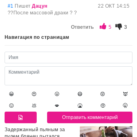
#1
Пишет
Дацун
22 ОКТ 14:15
??После массовой драки ? ?
Ответить
5
3
Навигация по страницам
😀
😍
😛
😷
😡
👿
😖
💩
💋
🤮
🤑
🤫
Задержанный пьяным за
рулем брянец пытался