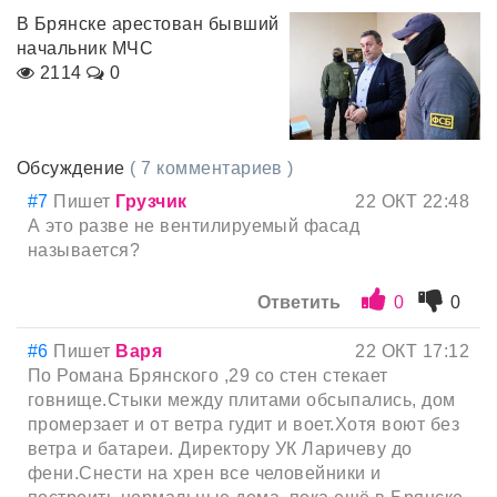
В Брянске арестован бывший
начальник МЧС
2114
0
Обсуждение
( 7 комментариев )
#7
Пишет
Грузчик
22 ОКТ 22:48
А это разве не вентилируемый фасад
называется?
Ответить
0
0
#6
Пишет
Варя
22 ОКТ 17:12
По Романа Брянского ,29 со стен стекает
говнище.Стыки между плитами обсыпались, дом
промерзает и от ветра гудит и воет.Хотя воют без
ветра и батареи. Директору УК Ларичеву до
фени.Снести на хрен все человейники и