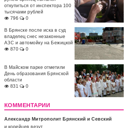
откупиться от инспектора 100
тысячами рублей
796
0
В Брянске после иска в суд
владелец снес незаконные
АЗС и автомойку на Бежицкой
870
0
В Майском парке отметили
День образования Брянской
области
831
0
КОММЕНТАРИИ
Александр Митрополит Брянский и Севский
и корейцев везут