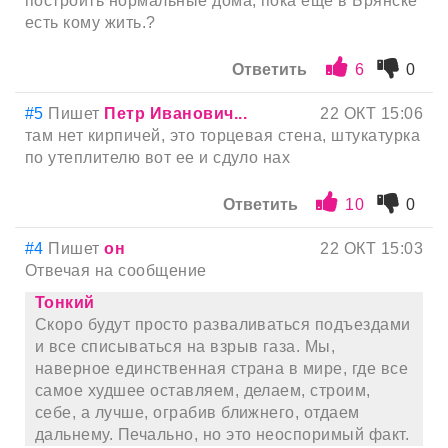
построить нормальные дома, пока ещё в Брянске
есть кому жить.?
Ответить
6
0
#5
Пишет
Петр Иванович...
22 ОКТ 15:06
там нет кирпичей, это торцевая стена, штукатурка
по утеплителю вот ее и сдуло нах
Ответить
10
0
#4
Пишет
он
22 ОКТ 15:03
Отвечая на сообщение
Тонкий
Скоро будут просто разваливаться подъездами
и все списываться на взрыв газа. Мы,
наверное единственная страна в мире, где все
самое худшее оставляем, делаем, строим,
себе, а лучше, ограбив ближнего, отдаем
дальнему. Печально, но это неоспоримый факт.