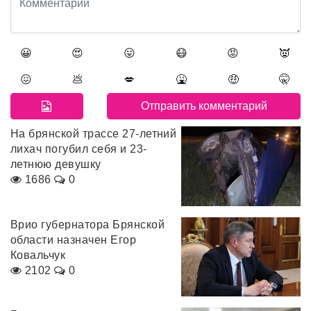
😀
😍
😛
😷
😡
👿
😖
💩
💋
🤮
🤑
🤫
На брянской трассе 27-летний
лихач погубил себя и 23-
летнюю девушку
1686
0
Врио губернатора Брянской
области назначен Егор
Ковальчук
2102
0