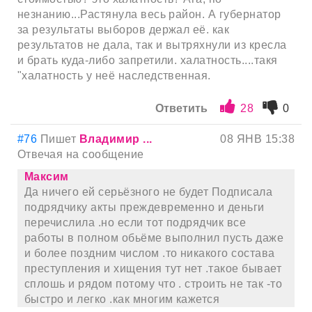
незнанию...Растянула весь район. А губернатор
за результаты выборов держал её. как
результатов не дала, так и вытряхнули из кресла
и брать куда-либо запретили. халатность....такя
"халатность у неё наследственная.
Ответить
28
0
#76
Пишет
Владимир ...
08 ЯНВ 15:38
Отвечая на сообщение
Максим
Да ничего ей серьёзного не будет Подписала
подрядчику акты преждевременно и деньги
перечислила .но если тот подрядчик все
работы в полном обьёме выполнил пусть даже
и более поздним числом .то никакого состава
преступления и хищения тут нет .такое бывает
сплошь и рядом потому что . строить не так -то
быстро и легко .как многим кажется