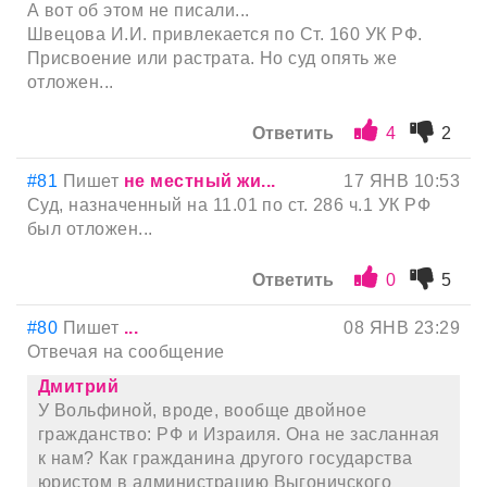
А вот об этом не писали...
Швецова И.И. привлекается по Ст. 160 УК РФ.
Присвоение или растрата. Но суд опять же
отложен...
Ответить
4
2
#81
Пишет
не местный жи...
17 ЯНВ 10:53
Суд, назначенный на 11.01 по ст. 286 ч.1 УК РФ
был отложен...
Ответить
0
5
#80
Пишет
...
08 ЯНВ 23:29
Отвечая на сообщение
Дмитрий
У Вольфиной, вроде, вообще двойное
гражданство: РФ и Израиля. Она не засланная
к нам? Как гражданина другого государства
юристом в администрацию Выгоничского