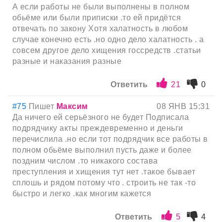
А если работы не были выполнены в полном
обьёме или были приписки .то ей придётся
отвечать по закону Хотя халатность в любом
случае конечно есть .но одно дело халатность . а
совсем другое дело хищения госсредств .статьи
разные и наказания разные
Ответить
21
0
#75
Пишет
Максим
08 ЯНВ 15:31
Да ничего ей серьёзного не будет Подписала
подрядчику акты преждевременно и деньги
перечислила .но если тот подрядчик все работы в
полном обьёме выполнил пусть даже и более
поздним числом .то никакого состава
преступления и хищения тут нет .такое бывает
сплошь и рядом потому что . строить не так -то
быстро и легко .как многим кажется
Ответить
5
4