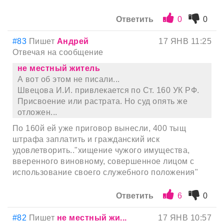
Ответить
0
0
#83
Пишет
Андрей
17 ЯНВ 11:25
Отвечая на сообщение
не местный житель
А вот об этом не писали...
Швецова И.И. привлекается по Ст. 160 УК РФ.
Присвоение или растрата. Но суд опять же
отложен...
По 160й ей уже приговор вынесли, 400 тыщ
штрафа заплатить и гражданский иск
удовлетворить.."хищение чужого имущества,
вверенного виновному, совершенное лицом с
использование своего служебного положения"
Ответить
6
0
#82
Пишет
не местный жи...
17 ЯНВ 10:57