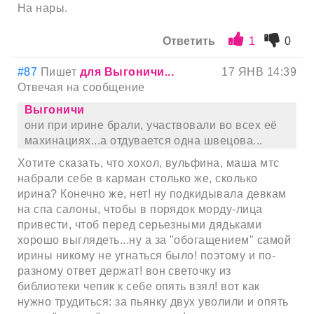
На нары.
Ответить
1
0
#87
Пишет
для Выгоничи...
17 ЯНВ 14:39
Отвечая на сообщение
Выгоничи
они при ирине брали, участвовали во всех её
махинациях...а отдувается одна швецова...
Хотите сказать, что хохол, вульфина, маша мтс
набрали себе в карман столько же, сколько
ирина? Конечно же, нет! ну подкидывала девкам
на спа салоны, чтобы в порядок морду-лица
привести, чтоб перед серьезными дядьками
хорошо выглядеть...ну а за "обогащением" самой
ирины никому не угнаться было! поэтому и по-
разному ответ держат! вон светочку из
библиотеки чепик к себе опять взял! вот как
нужно трудиться: за пьянку двух уволили и опять