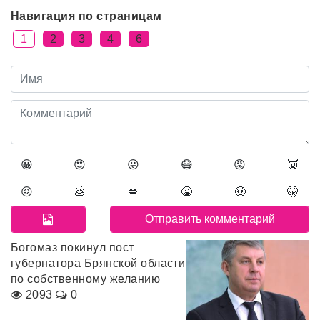
Навигация по страницам
1
2
3
4
6
😀
😍
😛
😷
😡
👿
😖
💩
💋
🤮
🤑
🤫
Богомаз покинул пост
губернатора Брянской области
по собственному желанию
2093
0