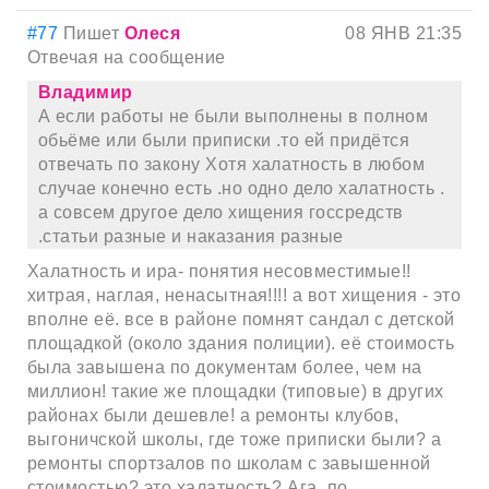
#77
Пишет
Олеся
08 ЯНВ 21:35
Отвечая на сообщение
Владимир
А если работы не были выполнены в полном
обьёме или были приписки .то ей придётся
отвечать по закону Хотя халатность в любом
случае конечно есть .но одно дело халатность .
а совсем другое дело хищения госсредств
.статьи разные и наказания разные
Халатность и ира- понятия несовместимые!!
хитрая, наглая, ненасытная!!!! а вот хищения - это
вполне её. все в районе помнят сандал с детской
площадкой (около здания полиции). её стоимость
была завышена по документам более, чем на
миллион! такие же площадки (типовые) в других
районах были дешевле! а ремонты клубов,
выгоничской школы, где тоже приписки были? а
ремонты спортзалов по школам с завышенной
стоимостью? это халатность? Ага, по