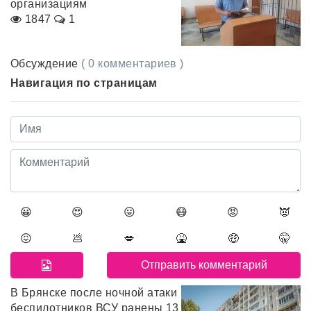
организациям
1847
1
Обсуждение
( 0 комментариев )
Навигация по страницам
😀
😍
😛
😷
😡
👿
😖
💩
💋
🤮
🤑
🤫
В Брянске после ночной атаки
беспилотников ВСУ ранены 13