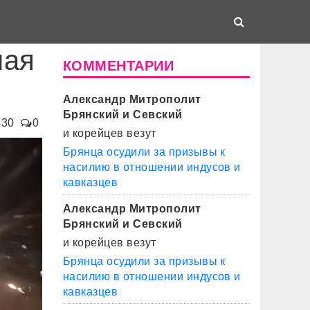
ная
КОММЕНТАРИИ
Александр Митрополит
Брянский и Севский
430
0
и корейцев везут
Брянца осудили за призывы к
насилию в отношении индусов и
кавказцев
Александр Митрополит
Брянский и Севский
и корейцев везут
Брянца осудили за призывы к
насилию в отношении индусов и
кавказцев