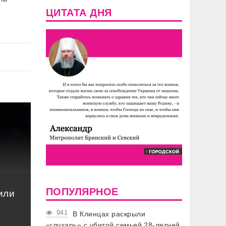
ЦИТАТА ДНЯ
ПОПУЛЯРНОЕ
или
к
941
В Клинцах раскрыли
«глухарь» с убитой семьей 28-летней