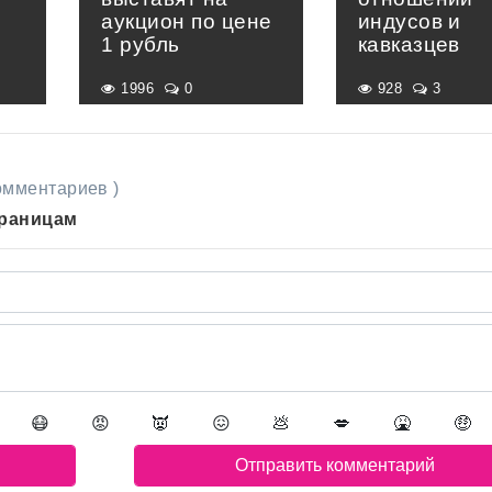
аукцион по цене
индусов и
1 рубль
кавказцев
1996
0
928
3
комментариев )
траницам
😷
😡
👿
😖
💩
💋
🤮
🤑