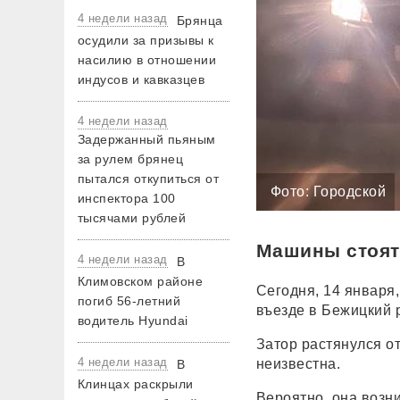
4 недели назад
Брянца
осудили за призывы к
насилию в отношении
индусов и кавказцев
4 недели назад
Задержанный пьяным
за рулем брянец
пытался откупиться от
Фото: Городской
инспектора 100
тысячами рублей
Машины стоят
4 недели назад
В
Климовском районе
Сегодня, 14 января
погиб 56-летний
въезде в Бежицкий 
водитель Hyundai
Затор растянулся о
4 недели назад
неизвестна.
В
Клинцах раскрыли
Вероятно, она возни