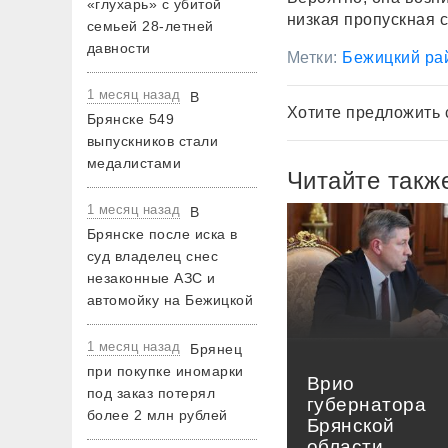
«глухарь» с убитой
низкая пропускная 
семьей 28-летней
давности
Метки:
Бежицкий ра
1 месяц назад
В
Хотите предложить 
Брянске 549
выпускников стали
медалистами
Читайте такж
1 месяц назад
В
Брянске после иска в
суд владелец снес
незаконные АЗС и
автомойку на Бежицкой
1 месяц назад
Брянец
при покупке иномарки
Врио
под заказ потерял
губернатора
более 2 млн рублей
Брянской
области