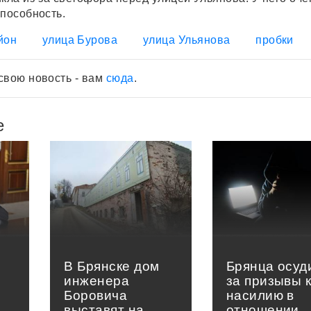
способность.
йон
улица Бурова
улица Ульянова
пробки
свою новость - вам
сюда
.
е
В Брянске дом
Брянца осуд
инженера
за призывы 
Боровича
насилию в
выставят на
отношении