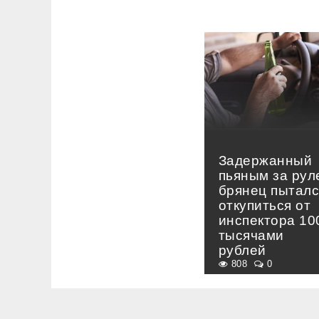
Задержанный
пьяным за рул
брянец пыталс
откупиться от
инспектора 10
тысячами
рублей
808
0