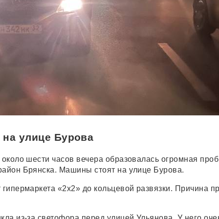
 на улице Бурова
, около шести часов вечера образовалась огромная проб
район Брянска. Машины стоят на улице Бурова.
т гипермаркета «2х2» до кольцевой развязки. Причина п
кла из-за светофора перед улицей Ульянова. У него оче