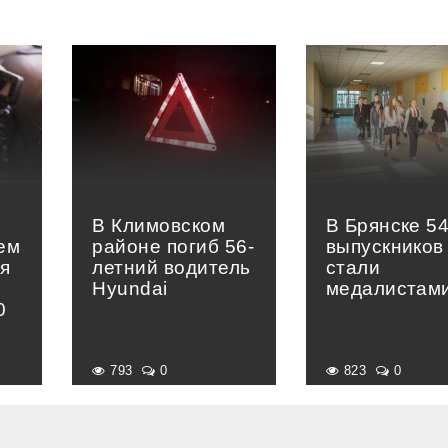
В Климовском
В Брянске 5
ем
районе погиб 56-
выпускников
я
летний водитель
стали
Hyundai
медалистам
0
793
0
823
0