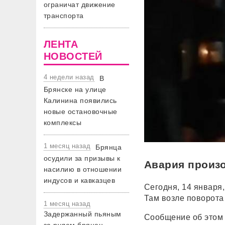
ограничат движение
транспорта
ЛЕНТА
НОВОСТЕЙ
4 недели назад
В
Брянске на улице
Калинина появились
новые остановочные
комплексы
1 месяц назад
Брянца
осудили за призывы к
Авария произо
насилию в отношении
индусов и кавказцев
Сегодня, 14 января
Там возле поворота 
1 месяц назад
Задержанный пьяным
Сообщение об этом 