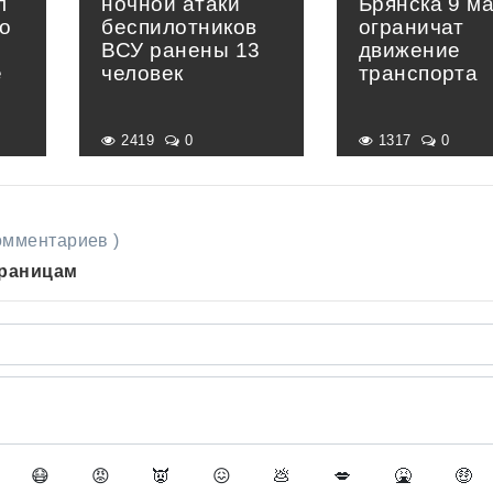
л
ночной атаки
Брянска 9 м
о
беспилотников
ограничат
ВСУ ранены 13
движение
е
человек
транспорта
»
2419
0
1317
0
комментариев )
траницам
😷
😡
👿
😖
💩
💋
🤮
🤑