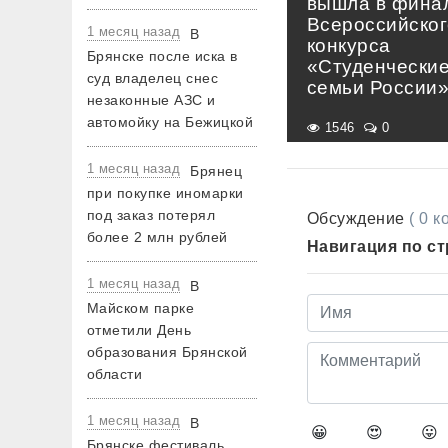
вышла в фина
Всероссийског
1 месяц назад
В
конкурса
Брянске после иска в
«Студенчески
суд владелец снес
семьи России
незаконные АЗС и
автомойку на Бежицкой
1546
0
1 месяц назад
Брянец
при покупке иномарки
под заказ потерял
Обсуждение
( 0 
более 2 млн рублей
Навигация по с
1 месяц назад
В
Майском парке
отметили День
образования Брянской
области
1 месяц назад
В
😀
😍
😛
Брянске фестиваль