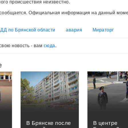
ого происшествия неизвестно.
 сообщается. Официальная информация на данный моме
ДД по Брянской области
авария
Мираторг
свою новость - вам
сюда
.
е
В Брянске после
В центре