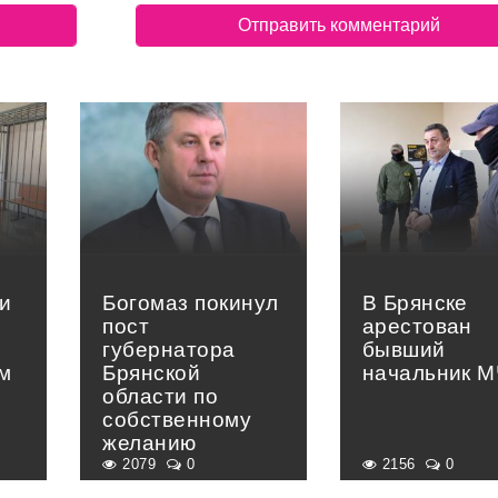
и
Богомаз покинул
В Брянске
пост
арестован
губернатора
бывший
м
Брянской
начальник 
области по
собственному
желанию
2079
0
2156
0