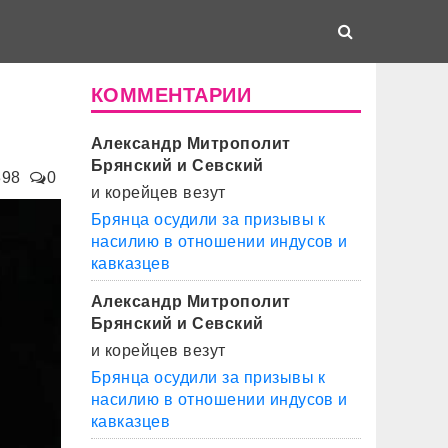
КОММЕНТАРИИ
Александр Митрополит
Брянский и Севский
398
0
и корейцев везут
Брянца осудили за призывы к
насилию в отношении индусов и
кавказцев
Александр Митрополит
Брянский и Севский
и корейцев везут
Брянца осудили за призывы к
насилию в отношении индусов и
кавказцев