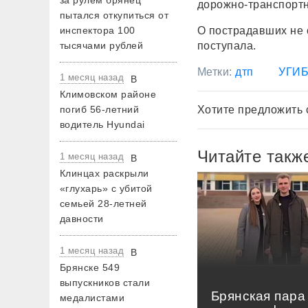
за рулем брянец
дорожно-транспортн
пытался откупиться от
инспектора 100
О пострадавших не
тысячами рублей
поступала.
Метки:
дтп
УГИБ
1 месяц назад
В
Климовском районе
погиб 56-летний
Хотите предложить 
водитель Hyundai
Читайте такж
1 месяц назад
В
Клинцах раскрыли
«глухарь» с убитой
семьей 28-летней
давности
1 месяц назад
В
Брянске 549
выпускников стали
Брянская пара
медалистами