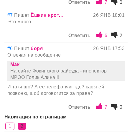
Ответить
7
0
#7
Пишет
Ёшкин крот...
26 ЯНВ 18:01
Это много
Ответить
6
2
#6
Пишет
боря
26 ЯНВ 17:53
Отвечая на сообщение
Мак
На сайте Фокинского райсуда - инспектор
МРЭО Голик Алина!!!
И таки шо? А ее телефончиг где? как я ей
позвоню, шоб договогится за права?
Ответить
7
0
Навигация по страницам
1
2