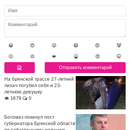
😀
😍
😛
😷
😡
👿
😖
💩
💋
🤮
🤑
🤫
На брянской трассе 27-летний
лихач погубил себя и 23-
летнюю девушку
1679
0
Богомаз покинул пост
губернатора Брянской области
по собственному желанию