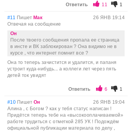
Ответить
11
1
#11
Пишет
Мак
26 ЯНВ 19:14
Отвечая на сообщение
Он
После твоего сообщения пропала ее страница
в инсте и ВК заблокирован ? Она видимо не в
курсе , что интернет помнит все ?
Она то теперь зачистится и удалится, и папаня
устроит куда-нибудь... а коллеги лет через пять
детей ток увидят
Ответить
6
1
#10
Пишет
Он
26 ЯНВ 19:04
Алина , с Богом ? как у тебя статус написан !
Придётся теперь тебе на «высокооплачиваемой»
работе трудиться с отметкой 285 УК ! Подождём
официальной публикации материала по делу ,