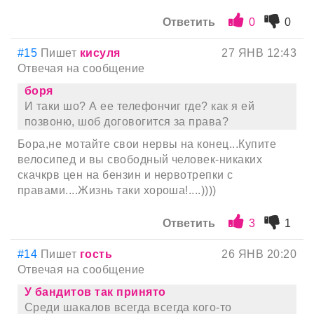
Ответить
0
0
#15
Пишет
кисуля
27 ЯНВ 12:43
Отвечая на сообщение
боря
И таки шо? А ее телефончиг где? как я ей
позвоню, шоб договогится за права?
Бора,не мотайте свои нервы на конец...Купите
велосипед и вы свободный человек-никаких
скачкрв цен на бензин и нервотрепки с
правами....Жизнь таки хороша!....))))
Ответить
3
1
#14
Пишет
гость
26 ЯНВ 20:20
Отвечая на сообщение
У бандитов так принято
Среди шакалов всегда всегда кого-то