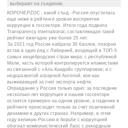
выбирают на съедение.
КОРОЧЕPZDC , какой стыд - Россия опустилась
еще ниже в рейтинге уровня восприятия
коррупции в госсекторе. Итоги года подвела
Transparency International, составляющая такой
рейтинг ежегодно уже более 25 лет.
За 2021 год Россия набрала 30 баллов, позорно
встав в один ряд с Либерией, входящей в ТОП-5
самых нищебродских стран мира; с республикой
Мали, часть которой контролируется иламистами
из связанной с «Аль-Каидой» группировки; и с
недоразвитой аграрной Анголой, кое-как
выживающей за счет экспорта нефти.
Оправдание у России только одно: за последние
несколько лет коррупция в нашем госсекторе
остается примерно на одном уровне, а падение в
рейтинге происходит только за счет позитивной
динамики в других странах. Например, в этом
году великую Россию в борьбе с коррупцией
обогнал коммунистический Лаос с рекордным