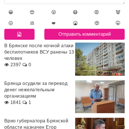
😀
😍
😛
😷
😡
👿
😖
💩
💋
🤮
🤑
🤫
В Брянске после ночной атаки
беспилотников ВСУ ранены 13
человек
2397
0
Брянца осудили за перевод
денег нежелательным
организациям
1841
1
Врио губернатора Брянской
области назначен Егор