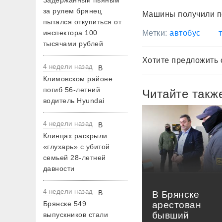
Задержанный пьяным
за рулем брянец
Машины получили п
пытался откупиться от
Метки:
автобус
инспектора 100
тысячами рублей
Хотите предложить 
4 недели назад
В
Климовском районе
погиб 56-летний
Читайте такж
водитель Hyundai
4 недели назад
В
Клинцах раскрыли
«глухарь» с убитой
семьей 28-летней
давности
4 недели назад
В
В Брянске
арестован
Брянске 549
бывший
выпускников стали