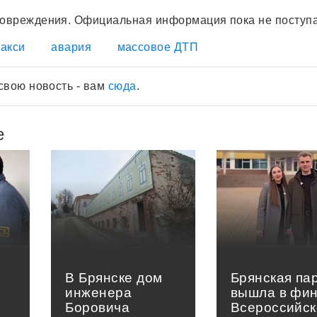
овреждения. Официальная информация пока не поступа
такси
авария
массовое ДТП
свою новость - вам
сюда
.
е
В Брянске дом
Брянская па
инженера
вышла в фи
Боровича
Всероссийск