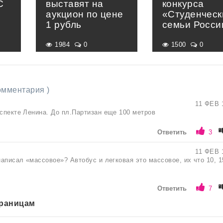
С
выставят на
конкурса
аукцион по цене
«Студенческ
1 рубль
семьи Росси
1984
0
1500
0
комментария )
11 ФЕВ 
оспекте Ленина. До пл.Партизан еще 100 метров
Ответить
3
11 ФЕВ 
написал «массовое»? Автобус и легковая это массовое, их что 10, 1
Ответить
7
траницам