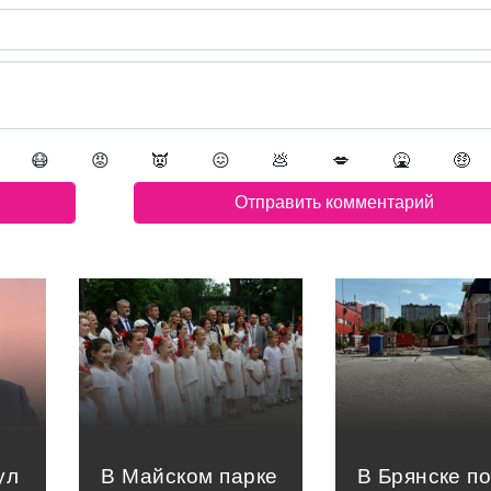
😷
😡
👿
😖
💩
💋
🤮
🤑
ул
В Майском парке
В Брянске п