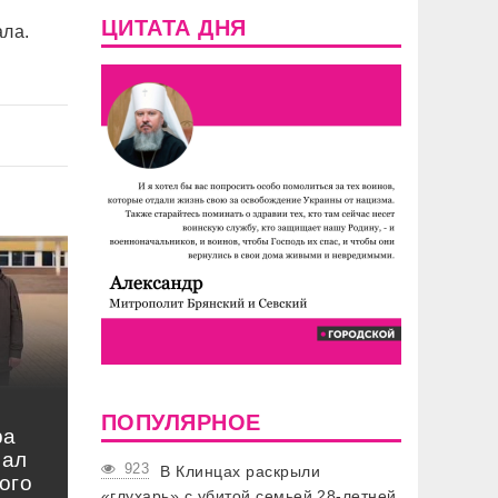
ЦИТАТА ДНЯ
ла.
ПОПУЛЯРНОЕ
ра
нал
923
В Клинцах раскрыли
ого
«глухарь» с убитой семьей 28-летней