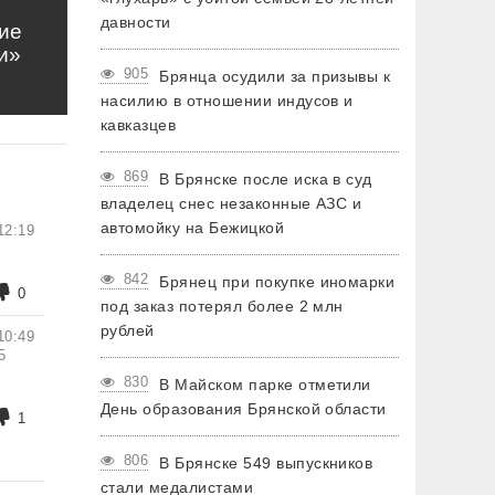
давности
ие
и»
905
Брянца осудили за призывы к
насилию в отношении индусов и
кавказцев
869
В Брянске после иска в суд
владелец снес незаконные АЗС и
автомойку на Бежицкой
12:19
842
Брянец при покупке иномарки
0
под заказ потерял более 2 млн
рублей
10:49
5
830
В Майском парке отметили
День образования Брянской области
1
806
В Брянске 549 выпускников
стали медалистами