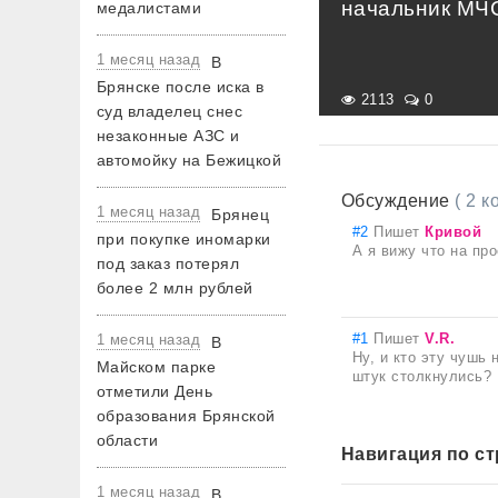
начальник МЧ
медалистами
1 месяц назад
В
Брянске после иска в
2113
0
суд владелец снес
незаконные АЗС и
автомойку на Бежицкой
Обсуждение
( 2 
1 месяц назад
Брянец
#2
Пишет
Кривой
при покупке иномарки
А я вижу что на пр
под заказ потерял
более 2 млн рублей
#1
Пишет
V.R.
1 месяц назад
В
Ну, и кто эту чушь 
Майском парке
штук столкнулись?
отметили День
образования Брянской
области
Навигация по с
1 месяц назад
В