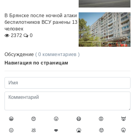
В Брянске после ночной атаки
беспилотников ВСУ ранены 13
человек
2372
0
Обсуждение
( 0 комментариев )
Навигация по страницам
😀
😍
😛
😷
😡
👿
😖
💩
💋
🤮
🤑
🤫