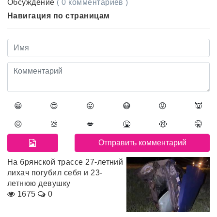
Обсуждение
( 0 комментариев )
Навигация по страницам
😀
😍
😛
😷
😡
👿
😖
💩
💋
🤮
🤑
🤫
На брянской трассе 27-летний
лихач погубил себя и 23-
летнюю девушку
1675
0