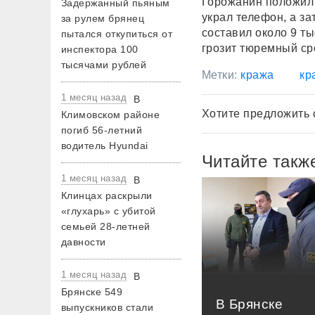
Горожанин положил 
Задержанный пьяным
украл телефон, а з
за рулем брянец
составил около 9 т
пытался откупиться от
грозит тюремный ср
инспектора 100
тысячами рублей
Метки:
кража
кр
1 месяц назад
В
Хотите предложить 
Климовском районе
погиб 56-летний
водитель Hyundai
Читайте такж
1 месяц назад
В
Клинцах раскрыли
«глухарь» с убитой
семьей 28-летней
давности
1 месяц назад
В
Брянске 549
В Брянске
выпускников стали