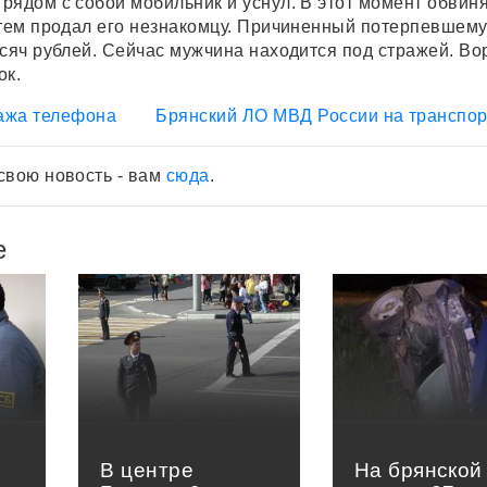
рядом с собой мобильник и уснул. В этот момент обви
атем продал его незнакомцу. Причиненный потерпевшем
ысяч рублей. Сейчас мужчина находится под стражей. Во
ок.
ажа телефона
Брянский ЛО МВД России на транспор
свою новость - вам
сюда
.
е
В центре
На брянской