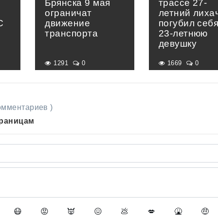
Брянска 9 мая
трассе 27-
ограничат
летний лиха
С
движение
погубил себя
транспорта
23-летнюю
девушку
1291
0
1669
0
комментариев )
траницам
😷
😡
👿
😖
💩
💋
🤮
🤑