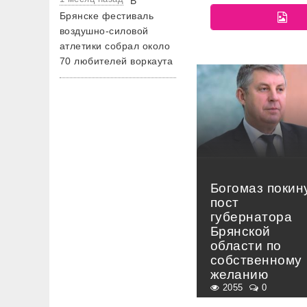
В
Брянске фестиваль
воздушно-силовой
атлетики собрал около
70 любителей воркаута
Богомаз покин
пост
губернатора
Брянской
области по
собственному
желанию
2055
0