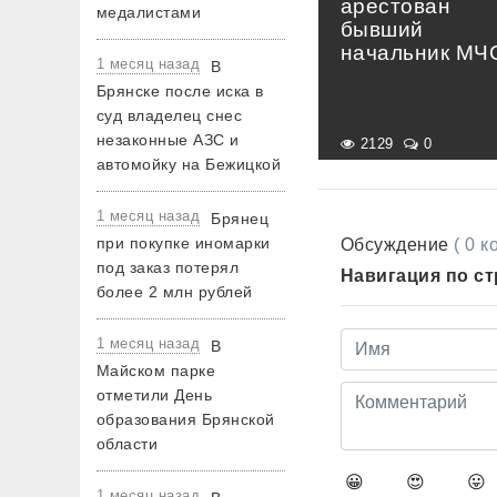
арестован
медалистами
бывший
начальник МЧ
1 месяц назад
В
Брянске после иска в
суд владелец снес
незаконные АЗС и
2129
0
автомойку на Бежицкой
1 месяц назад
Брянец
при покупке иномарки
Обсуждение
( 0 
под заказ потерял
Навигация по с
более 2 млн рублей
1 месяц назад
В
Майском парке
отметили День
образования Брянской
области
😀
😍
😛
1 месяц назад