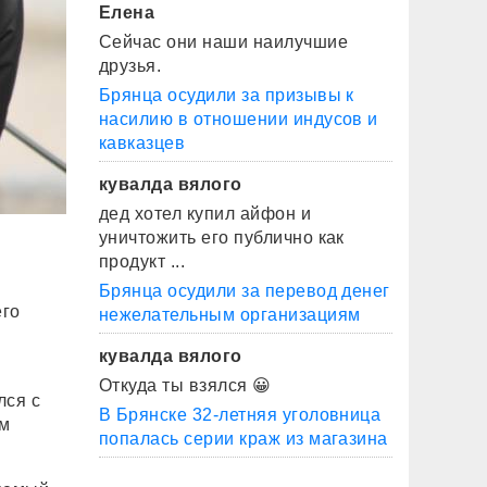
Елена
Сейчас они наши наилучшие
друзья.
Брянца осудили за призывы к
насилию в отношении индусов и
кавказцев
кувалда вялого
дед хотел купил айфон и
уничтожить его публично как
продукт ...
Брянца осудили за перевод денег
его
нежелательным организациям
кувалда вялого
Откуда ты взялся 😀
лся с
В Брянске 32-летняя уголовница
им
попалась серии краж из магазина