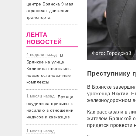
центре Брянска 9 мая
ограничат движение
транспорта
ЛЕНТА
НОВОСТЕЙ
Фото: Городской
4 недели назад
В
Брянске на улице
Калинина появились
Преступнику 
новые остановочные
комплексы
В Брянске завершил
уроженца Якутии. Е
1 месяц назад
Брянца
железнодорожном в
осудили за призывы к
насилию в отношении
Как рассказали в л
индусов и кавказцев
жителем Брянской о
придется провести н
1 месяц назад