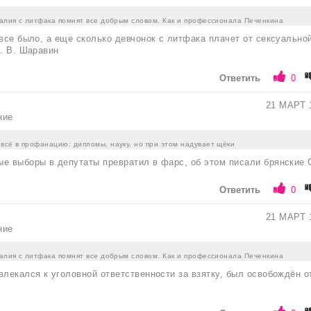
талия с литфака помнят все добрым словом. Как и профессионала Печенкина
 все было, а еще сколько девчонок с литфака плачет от сексуально
А. В. Шаравин
Ответить
0
21 МАРТ 
ние
всё в профанацию: дипломы, науку, но при этом надувает щёки
ые выборы в депутаты превратил в фарс, об этом писали брянские
Ответить
0
21 МАРТ 
ние
талия с литфака помнят все добрым словом. Как и профессионала Печенкина
влекался к уголовной ответственности за взятку, был освобождён о