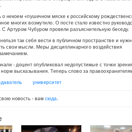
.
ь о некоем «пушечном мяске к российскому рождественс
нное многих возмутило. О посте стало известно руковод
. С Артуром Чубуром провели разъяснительную беседу.
нельзя так себя вести в публичном пространстве и нужн
ть свои мысли. Меры дисциплинарного воздействия
замечанием.
знали - доцент опубликовал недопустимые с точки зрени
 норм высказывания. Теперь слово за правоохранителя
одаватель
университет
свою новость - вам
сюда
.
е