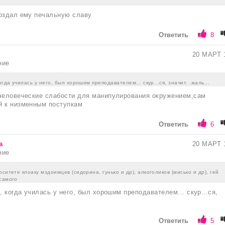
создал ему печальную славу
Ответить
8
20 МАРТ 
ние
огда училась у него, был хорошим преподавателем... скур...ся, значит. .жаль...
 человеческие слабости для манипулирования окружением,сам
й к низменным поступкам
Ответить
6
а
20 МАРТ 
ние
рситете клоаку мздоимцев (сидорина, гунько и др), алкоголиков (мисько и др), гей
 самого
, когда училась у него, был хорошим преподавателем... скур...ся,
Ответить
5