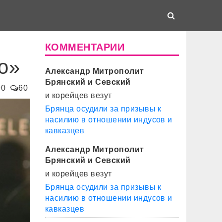
КОММЕНТАРИИ
о»
Александр Митрополит
Брянский и Севский
90
60
и корейцев везут
Брянца осудили за призывы к
насилию в отношении индусов и
кавказцев
Александр Митрополит
Брянский и Севский
и корейцев везут
Брянца осудили за призывы к
насилию в отношении индусов и
кавказцев