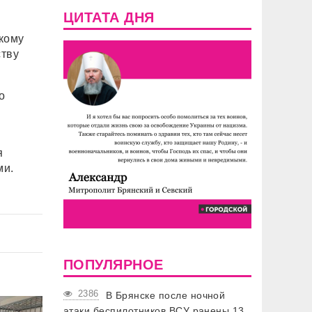
ЦИТАТА ДНЯ
кому
ству
о
я
ми.
ПОПУЛЯРНОЕ
2386
В Брянске после ночной
атаки беспилотников ВСУ ранены 13