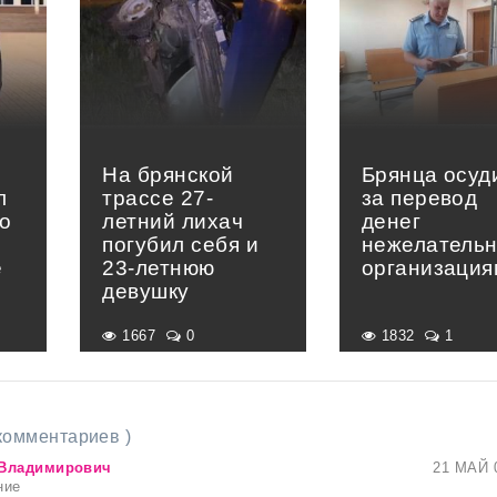
На брянской
Брянца осуд
л
трассе 27-
за перевод
о
летний лихач
денег
погубил себя и
нежелатель
е
23-летнюю
организация
»
девушку
1667
0
1832
1
 комментариев )
 Владимирович
21 МАЙ 
ние