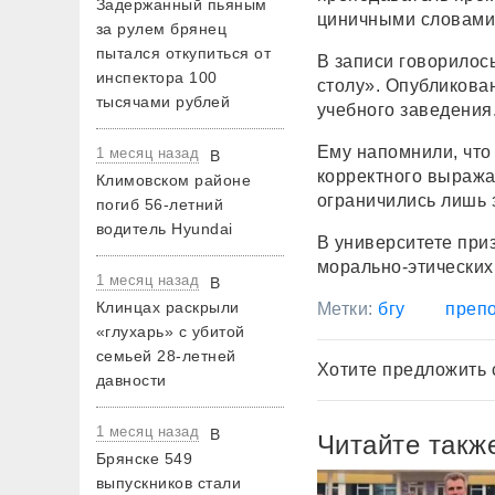
Задержанный пьяным
циничными словами
за рулем брянец
пытался откупиться от
В записи говорилос
инспектора 100
столу». Опубликова
тысячами рублей
учебного заведения
Ему напомнили, что 
1 месяц назад
В
корректного выража
Климовском районе
ограничились лишь 
погиб 56-летний
водитель Hyundai
В университете при
морально-этических
1 месяц назад
В
Клинцах раскрыли
Метки:
бгу
преп
«глухарь» с убитой
семьей 28-летней
Хотите предложить 
давности
1 месяц назад
В
Читайте такж
Брянске 549
выпускников стали