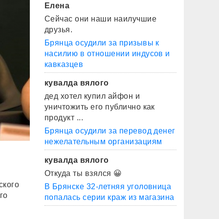
Елена
Сейчас они наши наилучшие
друзья.
Брянца осудили за призывы к
насилию в отношении индусов и
кавказцев
кувалда вялого
дед хотел купил айфон и
уничтожить его публично как
продукт ...
Брянца осудили за перевод денег
нежелательным организациям
кувалда вялого
у
Откуда ты взялся 😀
ского
В Брянске 32-летняя уголовница
го
попалась серии краж из магазина