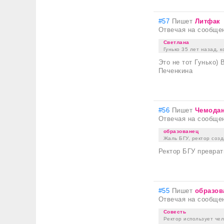
#57
Пишет
Литфак
Отвечая на сообще
Светлана
Гунько 35 лет назад, к
Это не тот Гунько)
Печенкина
#56
Пишет
Чемода
Отвечая на сообще
образованец
Жаль БГУ, ректор соз
Ректор БГУ преврат
#55
Пишет
образов
Отвечая на сообще
Совесть
Ректор использует че