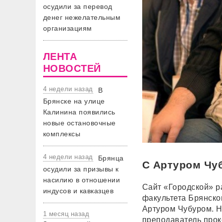
осудили за перевод
денег нежелательным
организациям
ЛЕНТА
НОВОСТЕЙ
4 недели назад
В
Брянске на улице
Калинина появились
новые остановочные
комплексы
4 недели назад
Брянца
С Артуром Чу
осудили за призывы к
насилию в отношении
Сайт «Городской» р
индусов и кавказцев
факультета Брянског
Артуром Чубуром. Н
1 месяц назад
преподаватель прок