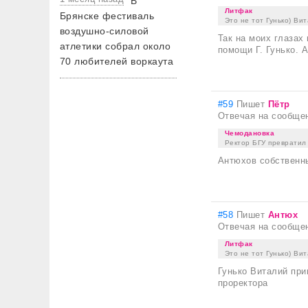
В
Литфак
Брянске фестиваль
Это не тот Гунько) Ви
воздушно-силовой
Так на моих глазах
атлетики собрал около
помощи Г. Гунько. 
70 любителей воркаута
#59
Пишет
Пётр
Отвечая на сообще
Чемодановка
Ректор БГУ превратил 
Антюхов собственн
#58
Пишет
Антюх
Отвечая на сообще
Литфак
Это не тот Гунько) Ви
Гунько Виталий при
проректора