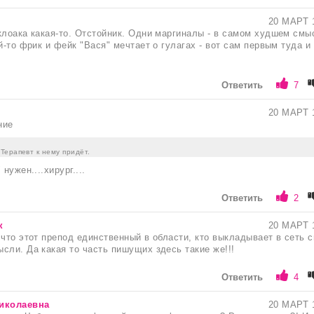
20 МАРТ 
клоака какая-то. Отстойник. Одни маргиналы - в самом худшем смы
й-то фрик и фейк "Вася" мечтает о гулагах - вот сам первым туда и
Ответить
7
20 МАРТ 
ние
Терапевт к нему придёт.
нужен....хирург....
Ответить
2
к
20 МАРТ 
 что этот препод единственный в области, кто выкладывает в сеть 
сли. Да какая то часть пишущих здесь такие же!!!
Ответить
4
иколаевна
20 МАРТ 