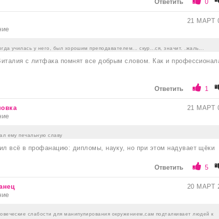
Ответить
0
21 МАРТ 
ние
огда училась у него, был хорошим преподавателем... скур...ся, значит. .жаль...
 Виталия с литфака помнят все добрым словом. Как и профессионал
Ответить
1
новка
21 МАРТ 
ние
дал ему печальную славу
ил всё в профанацию: дипломы, науку, но при этом надувает щёки
Ответить
5
анец
20 МАРТ 
ние
ловеческие слабости для манипулирования окружением,сам подталкивает людей к