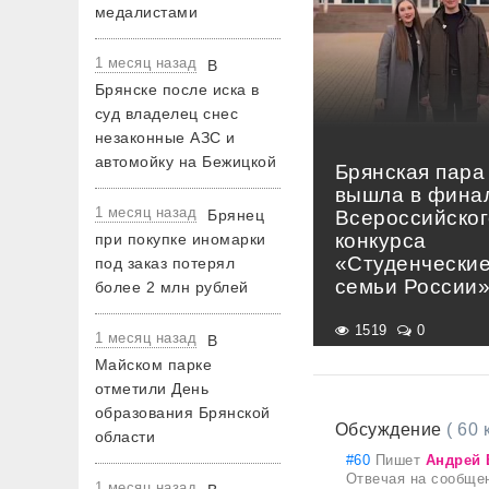
медалистами
1 месяц назад
В
Брянске после иска в
суд владелец снес
незаконные АЗС и
автомойку на Бежицкой
Брянская пара
вышла в фина
1 месяц назад
Брянец
Всероссийског
конкурса
при покупке иномарки
«Студенчески
под заказ потерял
семьи России
более 2 млн рублей
1519
0
1 месяц назад
В
Майском парке
отметили День
образования Брянской
Обсуждение
( 60
области
#60
Пишет
Андрей
Отвечая на сообще
1 месяц назад