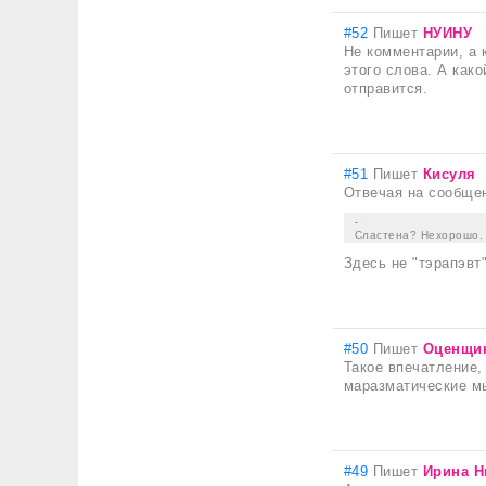
#52
Пишет
НУИНУ
Не комментарии, а 
этого слова. А како
отправится.
#51
Пишет
Кисуля
Отвечая на сообще
.
Сластена? Нехорошо. 
Здесь не "тэрапэвт" 
#50
Пишет
Оценщи
Такое впечатление,
маразматические мы
#49
Пишет
Ирина Н