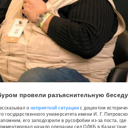
буром провели разъяснительную бесед
ассказывал о
неприятной ситуации
с доцентом историче
о государственного университета имени И. Г. Петровско
апомним, его заподозрили в русофобии из-за поста, где
омментировал начало операции сил ОДКБ в Казахстане