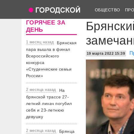
ОБЩЕСТВО
ПР
ГОРЯЧЕЕ ЗА
Брянски
ДЕНЬ
замечан
1 месяц назад
Брянская
пара вышла в финал
П
19 марта 2022 15:39
Всероссийского
конкурса
«Студенческие семьи
России»
2 месяца назад
На
брянской трассе 27-
летний лихач погубил
себя и 23-летнюю
девушку
2 месяца назад
Брянца