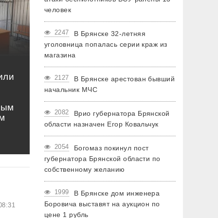
человек
2247
В Брянске 32-летняя
уголовница попалась серии краж из
магазина
или
2127
В Брянске арестован бывший
начальник МЧС
ным
2082
Врио губернатора Брянской
м
области назначен Егор Ковальчук
2054
Богомаз покинул пост
губернатора Брянской области по
собственному желанию
1999
В Брянске дом инженера
Боровича выставят на аукцион по
08:31
цене 1 рубль