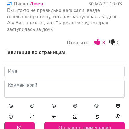
#1
Пишет
Люся
30 МАРТ 16:03
Вы что-то не правильно написали, везде
написано про тёщу, которая заступилась за дочь.
А у Вас в тексте, что: "зарезал жену, которая
заступилась за дочь"
Ответить
3
0
Навигация по страницам
😀
😍
😛
😷
😡
👿
😖
💩
💋
🤮
🤑
🤫