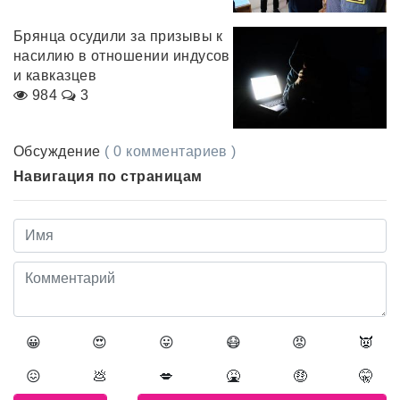
Брянца осудили за призывы к
насилию в отношении индусов
и кавказцев
984
3
Обсуждение
( 0 комментариев )
Навигация по страницам
😀
😍
😛
😷
😡
👿
😖
💩
💋
🤮
🤑
🤫