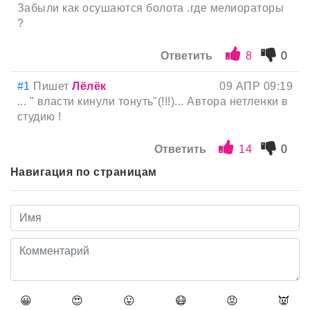
Забыли как осушаются болота .где мелиораторы
?
Ответить
8
0
#1
Пишет
Лёлёк
09 АПР 09:19
... " власти кинули тонуть"(!!!)... Автора нетленки в
студию !
Ответить
14
0
Навигация по страницам
😀
😍
😛
😷
😡
👿