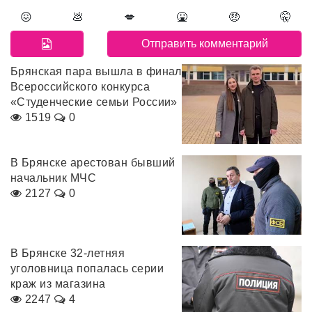
😖
💩
💋
🤮
🤑
🤫
Брянская пара вышла в финал
Всероссийского конкурса
«Студенческие семьи России»
1519
0
В Брянске арестован бывший
начальник МЧС
2127
0
В Брянске 32-летняя
уголовница попалась серии
краж из магазина
2247
4