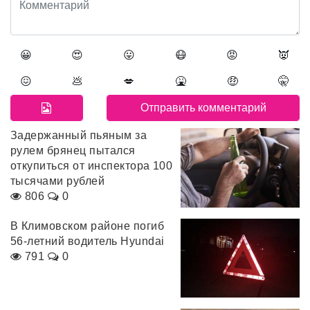
😀
😍
😛
😷
😡
👿
😖
💩
💋
🤮
🤑
🤫
Задержанный пьяным за
рулем брянец пытался
откупиться от инспектора 100
тысячами рублей
806
0
В Климовском районе погиб
56-летний водитель Hyundai
791
0