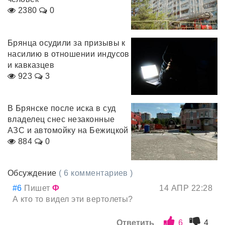
2380
0
Брянца осудили за призывы к
насилию в отношении индусов
и кавказцев
923
3
В Брянске после иска в суд
владелец снес незаконные
АЗС и автомойку на Бежицкой
884
0
Обсуждение
( 6 комментариев )
#6
Пишет
Ф
14 АПР 22:28
А кто то видел эти вертолеты?
Ответить
6
4