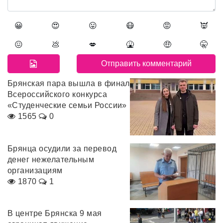
😀
😍
😛
😷
😡
👿
😖
💩
💋
🤮
🤑
🤫
Брянская пара вышла в финал
Всероссийского конкурса
«Студенческие семьи России»
1565
0
Брянца осудили за перевод
денег нежелательным
организациям
1870
1
В центре Брянска 9 мая