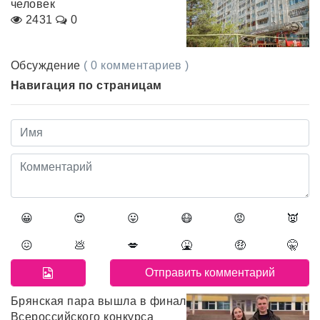
человек
2431
0
Обсуждение
( 0 комментариев )
Навигация по страницам
😀
😍
😛
😷
😡
👿
😖
💩
💋
🤮
🤑
🤫
Брянская пара вышла в финал
Всероссийского конкурса