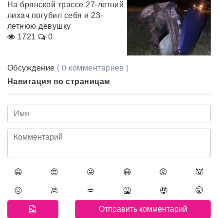
На брянской трассе 27-летний
лихач погубил себя и 23-
летнюю девушку
1721
0
Обсуждение
( 0 комментариев )
Навигация по страницам
😀
😍
😛
😷
😡
👿
😖
💩
💋
🤮
🤑
🤫