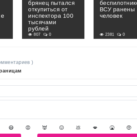
брянец пытался
беспилотник
откупиться от
ВСУ ранены 
не
инспектора 100
человек
тысячами
рублей
807
0
2381
0
комментариев )
траницам
😷
😡
👿
😖
💩
💋
🤮
🤑