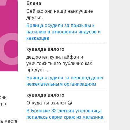
Елена
Сейчас они наши наилучшие
друзья.
Брянца осудили за призывы к
насилию в отношении индусов и
кавказцев
кувалда вялого
дед хотел купил айфон и
уничтожить его публично как
продукт ...
Брянца осудили за перевод денег
нежелательным организациям
кувалда вялого
роны
Откуда ты взялся 😀
ора
В Брянске 32-летняя уголовница
попалась серии краж из магазина
На месте