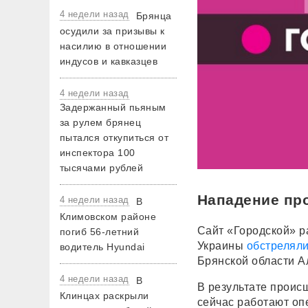
4 недели назад
Брянца
осудили за призывы к
насилию в отношении
индусов и кавказцев
4 недели назад
Задержанный пьяным
за рулем брянец
пытался откупиться от
инспектора 100
тысячами рублей
Нападение про
4 недели назад
В
Климовском районе
Сайт «Городской» ра
погиб 56-летний
Украины
обстрелял
водитель Hyundai
Брянской области А
4 недели назад
В
В результате проис
Клинцах раскрыли
сейчас работают оп