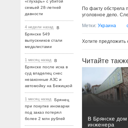
«глухарь» с убитой
семьей 28-летней
По факту обстрела 
давности
уголовное дело. Сл
Метки:
Украина
4 недели назад
В
Брянске 549
выпускников стали
Хотите предложить 
медалистами
Читайте такж
1 месяц назад
В
Брянске после иска в
суд владелец снес
незаконные АЗС и
автомойку на Бежицкой
1 месяц назад
Брянец
при покупке иномарки
под заказ потерял
В Брянске дом
более 2 млн рублей
инженера