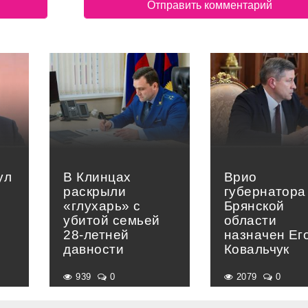
ул
В Клинцах
Врио
раскрыли
губернатора
«глухарь» с
Брянской
убитой семьей
области
28-летней
назначен Ег
давности
Ковальчук
939
0
2079
0