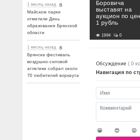
Боровича
1 месяц назад
В
выставят на
Майском парке
аукцион по це
отметили День
1 рубль
образования Брянской
области
1994
0
1 месяц назад
В
Брянске фестиваль
воздушно-силовой
Обсуждение
( 0 
атлетики собрал около
Навигация по с
70 любителей воркаута
😀
😍
😛