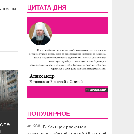
ЦИТАТА ДНЯ
завести
.
ПОПУЛЯРНОЕ
осле
938
В Клинцах раскрыли
и
«глухарь» с убитой семьей 28-летней