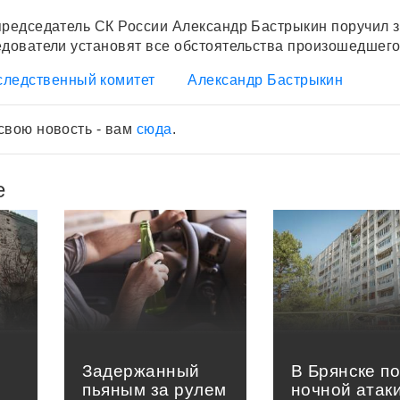
председатель СК России Александр Бастрыкин поручил 
едователи установят все обстоятельства произошедшего
следственный комитет
Александр Бастрыкин
свою новость - вам
сюда
.
е
Задержанный
В Брянске п
пьяным за рулем
ночной атак