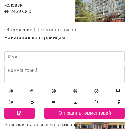
человек
2429
0
Обсуждение
( 0 комментариев )
Навигация по страницам
😀
😍
😛
😷
😡
👿
😖
💩
💋
🤮
🤑
🤫
Брянская пара вышла в финал