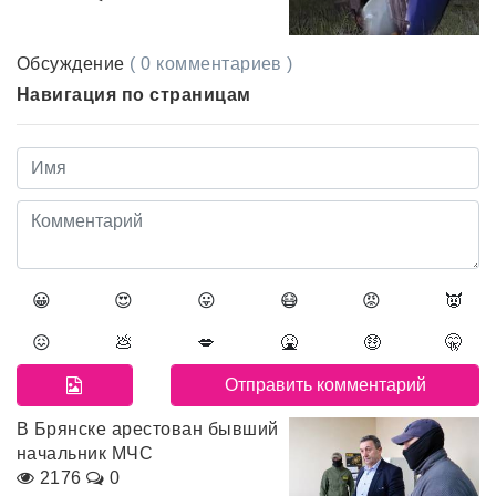
Обсуждение
( 0 комментариев )
Навигация по страницам
😀
😍
😛
😷
😡
👿
😖
💩
💋
🤮
🤑
🤫
В Брянске арестован бывший
начальник МЧС
2176
0