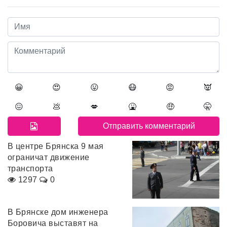
😀
😍
😛
😷
😡
👿
😖
💩
💋
🤮
🤑
🤫
В центре Брянска 9 мая
ограничат движение
транспорта
1297
0
В Брянске дом инженера
Боровича выставят на