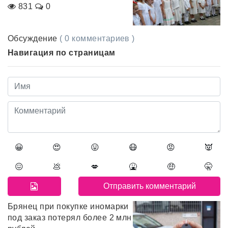
831
0
Обсуждение
( 0 комментариев )
Навигация по страницам
😀
😍
😛
😷
😡
👿
😖
💩
💋
🤮
🤑
🤫
Брянец при покупке иномарки
под заказ потерял более 2 млн