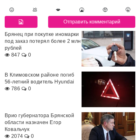
😖
💩
💋
🤮
🤑
🤫
Брянец при покупке иномарки
под заказ потерял более 2 млн
рублей
847
0
В Климовском районе погиб
56-летний водитель Hyundai
786
0
Врио губернатора Брянской
области назначен Егор
Ковальчук
2074
0