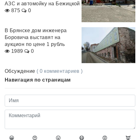
АЗС и автомойку на Бежицкой
875
0
В Брянске дом инженера
Боровича выставят на
аукцион по цене 1 рубль
1989
0
Обсуждение
( 0 комментариев )
Навигация по страницам
😀
😍
😛
😷
😡
👿