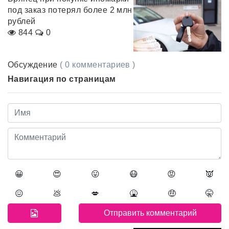
под заказ потерял более 2 млн
рублей
844
0
Обсуждение
( 0 комментариев )
Навигация по страницам
😀
😍
😛
😷
😡
👿
😖
💩
💋
🤮
🤑
🤫