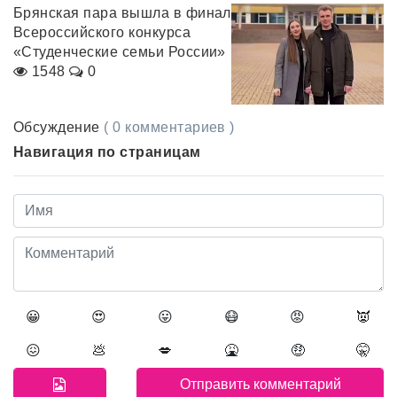
Брянская пара вышла в финал
Всероссийского конкурса
«Студенческие семьи России»
1548
0
Обсуждение
( 0 комментариев )
Навигация по страницам
😀
😍
😛
😷
😡
👿
😖
💩
💋
🤮
🤑
🤫