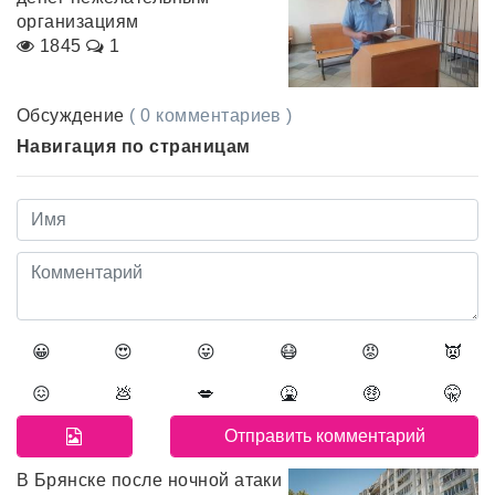
организациям
1845
1
Обсуждение
( 0 комментариев )
Навигация по страницам
😀
😍
😛
😷
😡
👿
😖
💩
💋
🤮
🤑
🤫
В Брянске после ночной атаки