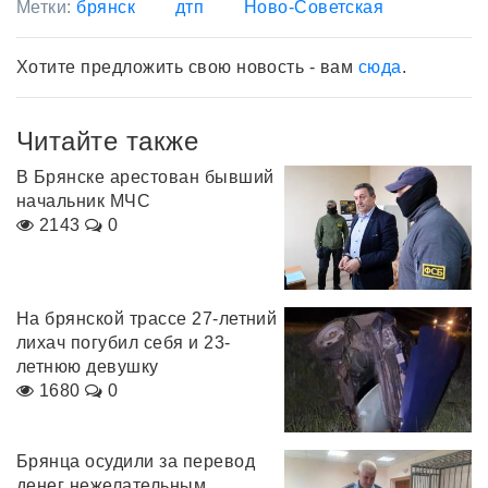
Метки:
брянск
дтп
Ново-Советская
Хотите предложить свою новость - вам
сюда
.
Читайте также
В Брянске арестован бывший
начальник МЧС
2143
0
На брянской трассе 27-летний
лихач погубил себя и 23-
летнюю девушку
1680
0
Брянца осудили за перевод
денег нежелательным