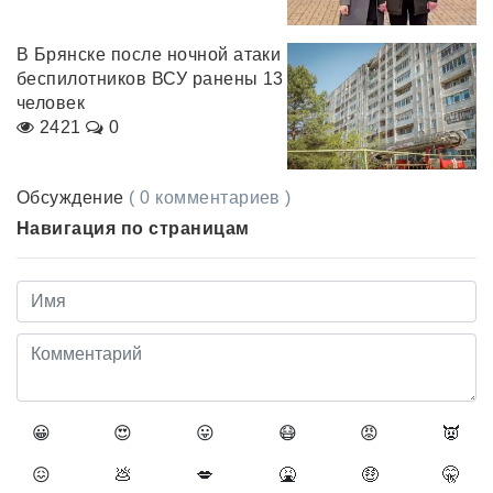
В Брянске после ночной атаки
беспилотников ВСУ ранены 13
человек
2421
0
Обсуждение
( 0 комментариев )
Навигация по страницам
😀
😍
😛
😷
😡
👿
😖
💩
💋
🤮
🤑
🤫