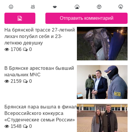
😖
💩
💋
🤮
🤑
🤫
На брянской трассе 27-летний
лихач погубил себя и 23-
летнюю девушку
1706
0
В Брянске арестован бывший
начальник МЧС
2159
0
Брянская пара вышла в финал
Всероссийского конкурса
«Студенческие семьи России»
1548
0