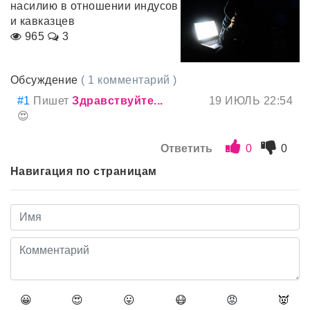
насилию в отношении индусов
и кавказцев
965
3
Обсуждение
( 1 комментарий )
#1
Пишет
Здравствуйте...
19 ИЮЛЬ 22:54
😍
Ответить
0
0
Навигация по страницам
😀
😍
😛
😷
😡
👿