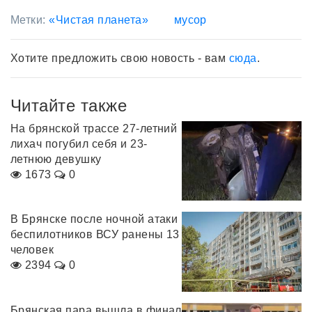
Метки:
«Чистая планета»
мусор
Хотите предложить свою новость - вам
сюда
.
Читайте также
На брянской трассе 27-летний
лихач погубил себя и 23-
летнюю девушку
1673
0
В Брянске после ночной атаки
беспилотников ВСУ ранены 13
человек
2394
0
Брянская пара вышла в финал