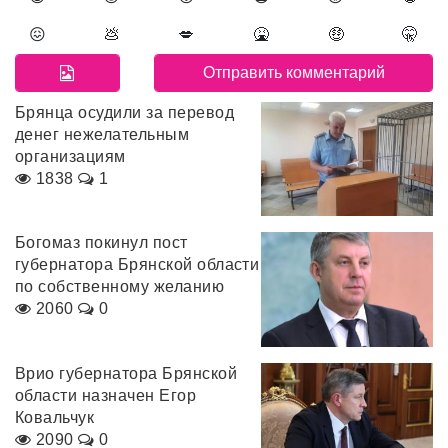
😖
💩
💋
🤮
🤑
🤫
Брянца осудили за перевод
денег нежелательным
организациям
1838
1
Богомаз покинул пост
губернатора Брянской области
по собственному желанию
2060
0
Врио губернатора Брянской
области назначен Егор
Ковальчук
2090
0