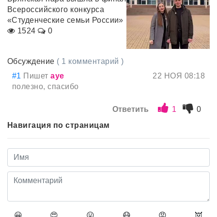
Всероссийского конкурса
«Студенческие семьи России»
1524
0
Обсуждение
( 1 комментарий )
#1
Пишет
ауе
22 НОЯ 08:18
полезно, спасибо
Ответить
1
0
Навигация по страницам
😀
😍
😛
😷
😡
👿