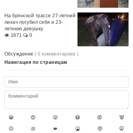
На брянской трассе 27-летний
лихач погубил себя и 23-
летнюю девушку
1671
0
Обсуждение
( 0 комментариев )
Навигация по страницам
😀
😍
😛
😷
😡
👿
😖
💩
💋
🤮
🤑
🤫