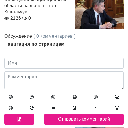
области назначен Егор
Ковальчук
2126
0
Обсуждение
( 0 комментариев )
Навигация по страницам
😀
😍
😛
😷
😡
👿
😖
💩
💋
🤮
🤑
🤫