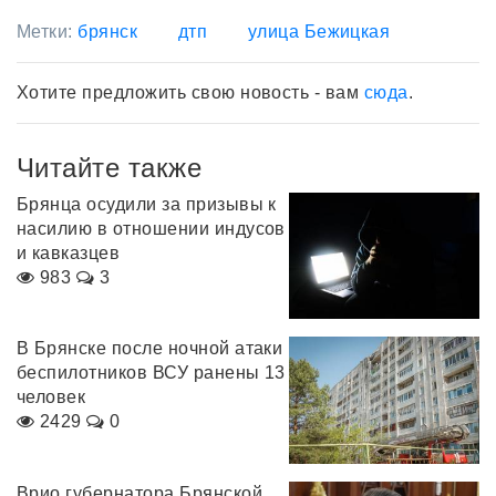
Метки:
брянск
дтп
улица Бежицкая
Хотите предложить свою новость - вам
сюда
.
Читайте также
Брянца осудили за призывы к
насилию в отношении индусов
и кавказцев
983
3
В Брянске после ночной атаки
беспилотников ВСУ ранены 13
человек
2429
0
Врио губернатора Брянской