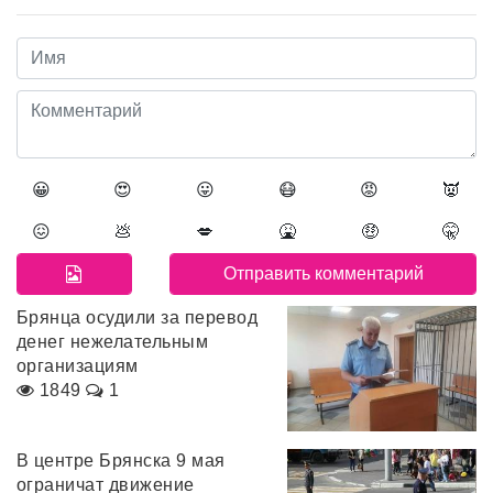
😀
😍
😛
😷
😡
👿
😖
💩
💋
🤮
🤑
🤫
Брянца осудили за перевод
денег нежелательным
организациям
1849
1
В центре Брянска 9 мая
ограничат движение