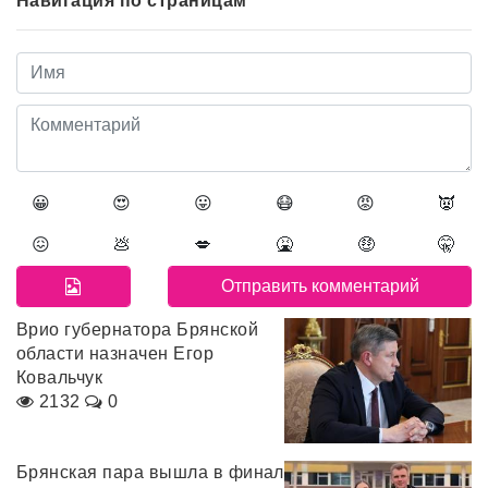
Навигация по страницам
😀
😍
😛
😷
😡
👿
😖
💩
💋
🤮
🤑
🤫
Врио губернатора Брянской
области назначен Егор
Ковальчук
2132
0
Брянская пара вышла в финал